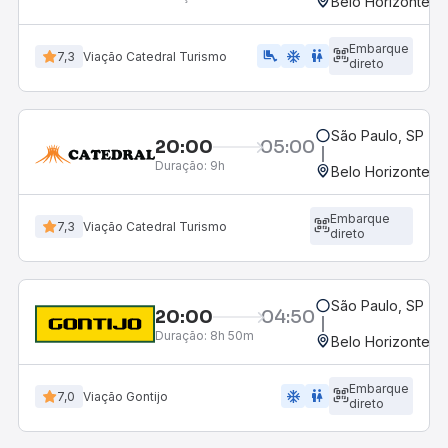
Belo Horizonte, M
Embarque
airline_seat_legroom_extra
ac_unit
wc
7,3
Viação Catedral Turismo
direto
São Paulo, SP - R
20:00
05:00
Duração:
9h
Belo Horizonte, M
Embarque
7,3
Viação Catedral Turismo
direto
São Paulo, SP - R
20:00
04:50
Duração:
8h 50m
Belo Horizonte, M
Embarque
ac_unit
wc
7,0
Viação Gontijo
direto