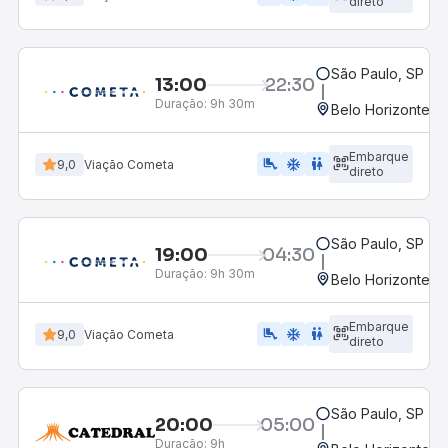
direto
São Paulo, SP - R
13:00
22:30
Duração:
9h 30m
Belo Horizonte, M
Embarque
airline_seat_legroom_extra
ac_unit
wc
9,0
Viação Cometa
direto
São Paulo, SP - R
19:00
04:30
Duração:
9h 30m
Belo Horizonte, M
Embarque
airline_seat_legroom_extra
ac_unit
WC
9,0
Viação Cometa
direto
São Paulo, SP - R
20:00
05:00
Duração:
9h