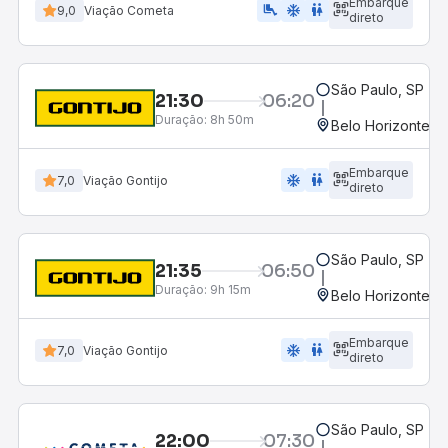
Embarque
airline_seat_legroom_extra
ac_unit
WC
9,0
Viação Cometa
direto
São Paulo, SP - R
21:30
06:20
Duração:
8h 50m
Belo Horizonte, M
Embarque
ac_unit
wc
7,0
Viação Gontijo
direto
São Paulo, SP - R
21:35
06:50
Duração:
9h 15m
Belo Horizonte, M
Embarque
ac_unit
wc
7,0
Viação Gontijo
direto
São Paulo, SP - R
22:00
07:30