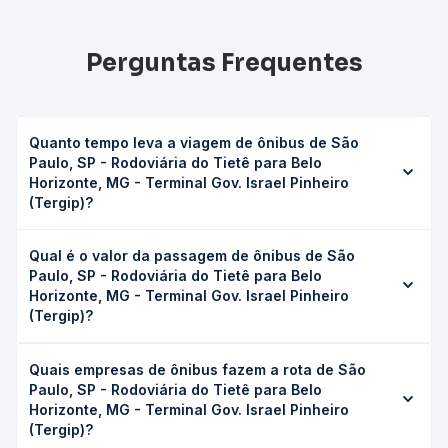
Perguntas Frequentes
Quanto tempo leva a viagem de ônibus de São
Paulo, SP - Rodoviária do Tietê para Belo
Horizonte, MG - Terminal Gov. Israel Pinheiro
(Tergip)?
A viagem de ônibus de São Paulo, SP - Rodoviária do
Qual é o valor da passagem de ônibus de São
Tietê para Belo Horizonte, MG - Terminal Gov. Israel
Paulo, SP - Rodoviária do Tietê para Belo
Pinheiro (Tergip) leva em média 9h 15min, podendo variar
Horizonte, MG - Terminal Gov. Israel Pinheiro
conforme a viação, o tipo de serviço (convencional,
(Tergip)?
executivo ou leito) e as condições de tráfego. Na Quero
Passagem você consulta os horários disponíveis e vê a
O preço da passagem de ônibus de São Paulo, SP -
duração exata de cada opção na data desejada.
Quais empresas de ônibus fazem a rota de São
Rodoviária do Tietê para Belo Horizonte, MG - Terminal
Paulo, SP - Rodoviária do Tietê para Belo
Gov. Israel Pinheiro (Tergip) custa em média R$ 272,41 e
Horizonte, MG - Terminal Gov. Israel Pinheiro
varia conforme a data da viagem, a empresa, o tipo de
(Tergip)?
poltrona e a antecedência da compra. Na Quero