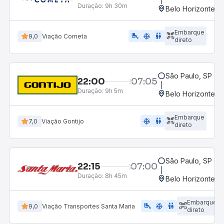
Duração:
9h 30m
Belo Horizonte, M
Embarque
airline_seat_legroom_extra
ac_unit
WC
9,0
Viação Cometa
direto
São Paulo, SP - R
22:00
07:05
Duração:
9h 5m
Belo Horizonte, M
Embarque
ac_unit
wc
7,0
Viação Gontijo
direto
São Paulo, SP - R
22:15
07:00
Duração:
8h 45m
Belo Horizonte, M
Embarque
airline_seat_legroom_extra
ac_unit
WC
9,0
Viação Transportes Santa Maria
direto