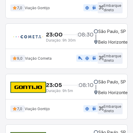
Embarque
ac_unit
wc
7,0
Viação Gontijo
direto
São Paulo, SP - R
23:00
08:30
Duração:
9h 30m
Belo Horizonte, M
Embarque
airline_seat_legroom_extra
ac_unit
WC
9,0
Viação Cometa
direto
São Paulo, SP - R
23:05
08:10
Duração:
9h 5m
Belo Horizonte, M
Embarque
ac_unit
wc
7,0
Viação Gontijo
direto
São Paulo, SP - R