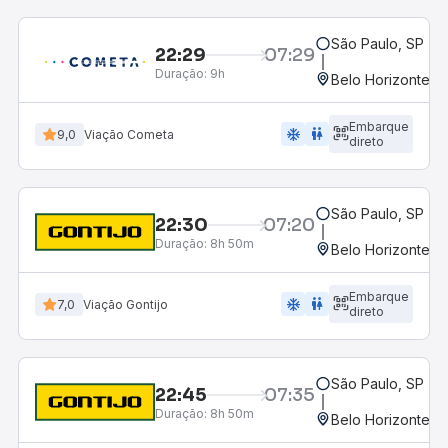
São Paulo, SP - R
22:29
07:29
Duração:
9h
Belo Horizonte, M
Embarque
ac_unit
wc
9,0
Viação Cometa
direto
São Paulo, SP - R
22:30
07:20
Duração:
8h 50m
Belo Horizonte, M
Embarque
ac_unit
wc
7,0
Viação Gontijo
direto
São Paulo, SP - R
22:45
07:35
Duração:
8h 50m
Belo Horizonte, M