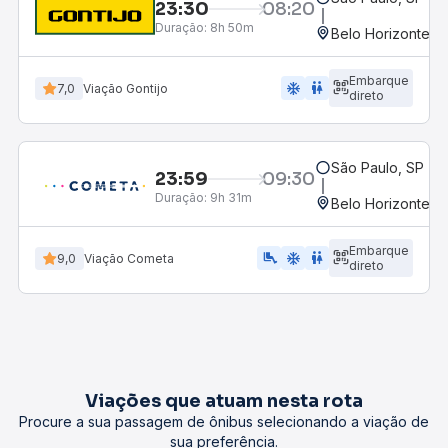
23:30
08:20
Duração:
8h 50m
Belo Horizonte, M
Embarque
ac_unit
wc
7,0
Viação Gontijo
direto
São Paulo, SP - R
23:59
09:30
Duração:
9h 31m
Belo Horizonte, M
Embarque
airline_seat_legroom_extra
ac_unit
WC
9,0
Viação Cometa
direto
Viações que atuam nesta rota
Procure a sua passagem de ônibus selecionando a viação de
sua preferência.