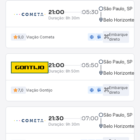
São Paulo, SP - R
21:00
05:30
Duração:
8h 30m
Belo Horizonte, M
Embarque
ac_unit
wc
9,0
Viação Cometa
direto
São Paulo, SP - R
21:00
05:50
Duração:
8h 50m
Belo Horizonte, M
Embarque
ac_unit
wc
7,0
Viação Gontijo
direto
São Paulo, SP - R
21:30
07:00
Duração:
9h 30m
Belo Horizonte, M