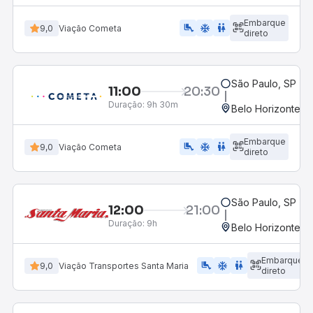
Embarque
airline_seat_legroom_extra
ac_unit
WC
9,0
Viação Cometa
direto
São Paulo, SP - R
11:00
20:30
Duração:
9h 30m
Belo Horizonte, M
Embarque
airline_seat_legroom_extra
ac_unit
wc
9,0
Viação Cometa
direto
São Paulo, SP - R
12:00
21:00
Duração:
9h
Belo Horizonte, M
Embarque
airline_seat_legroom_extra
ac_unit
wc
9,0
Viação Transportes Santa Maria
direto