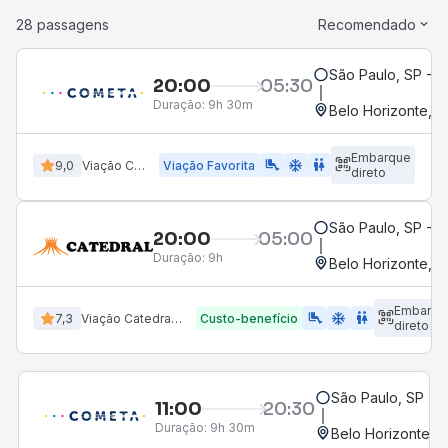
28 passagens
Recomendado
São Paulo, SP - R
20:00
05:30
Duração:
9h 30m
Belo Horizonte, MG
Embarque
airline_seat_legroom_extra
ac_unit
WC
9,0
Viação Cometa
Viação Favorita
direto
São Paulo, SP - R
20:00
05:00
Duração:
9h
Belo Horizonte, MG
Embarqu
airline_seat_legroom_extra
ac_unit
wc
7,3
Viação Catedral Turismo
Custo-benefício
direto
São Paulo, SP - R
11:00
20:30
Duração:
9h 30m
Belo Horizonte, M