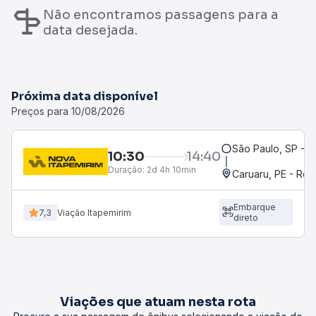
Não encontramos passagens para a
data desejada.
Próxima data disponível
Preços para 10/08/2026
São Paulo, SP - R
10:30
14:40
Duração:
2d 4h 10min
Caruaru, PE - Rod
Embarque
7,3
Viação Itapemirim
direto
Viações que atuam nesta rota