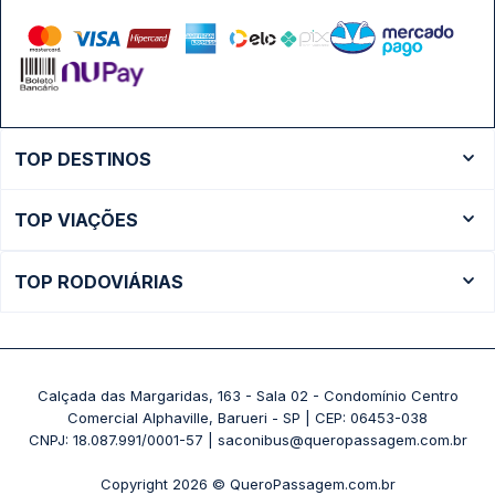
TOP DESTINOS
Ônibus Rio de Janeiro
TOP VIAÇÕES
Ônibus São Paulo
Passagens Cometa
Ônibus Brasília
TOP RODOVIÁRIAS
Passagens Gontijo
Ônibus Campinas
Rodoviária São Paulo - Tietê
Passagens 1001
Ônibus Londrina
Rodoviária Rio de Janeiro - Novo Rio
Passagens Águia Branca
+ Destinos
Rodoviária Belo Horizonte - Gov. Israel Pinheiro (Tergip)
Calçada das Margaridas, 163 - Sala 02 - Condomínio Centro
Passagens Pássaro Marron
Comercial Alphaville, Barueri - SP | CEP: 06453-038
Rodoviária Curitiba
+ Viações
CNPJ: 18.087.991/0001-57 | saconibus@queropassagem.com.br
Rodoviária São Paulo - Barra Funda
Copyright 2026 © QueroPassagem.com.br