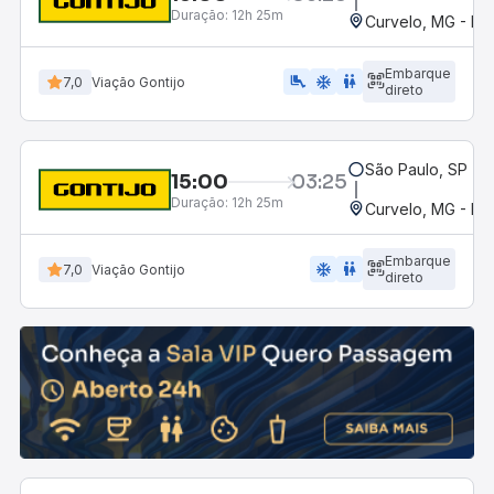
Duração:
12h 25m
Curvelo, MG - Ro
Embarque
airline_seat_legroom_extra
ac_unit
wc
7,0
Viação Gontijo
direto
São Paulo, SP - R
15:00
03:25
Duração:
12h 25m
Curvelo, MG - Ro
Embarque
ac_unit
wc
7,0
Viação Gontijo
direto