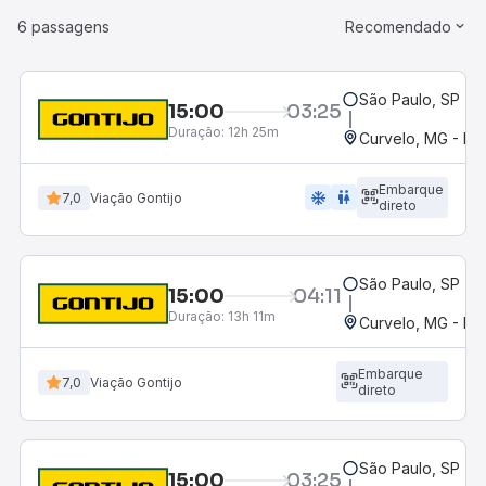
6 passagens
Recomendado
São Paulo, SP - R
15:00
03:25
Duração:
12h 25m
Curvelo, MG - Ro
Embarque
ac_unit
wc
7,0
Viação Gontijo
direto
São Paulo, SP - R
15:00
04:11
Duração:
13h 11m
Curvelo, MG - Ro
Embarque
7,0
Viação Gontijo
direto
São Paulo, SP - R
15:00
03:25