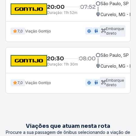
São Paulo, SP - R
20:00
07:52
Duração:
11h 52m
Curvelo, MG - Ro
Embarque
ac_unit
wc
7,0
Viação Gontijo
direto
São Paulo, SP - R
20:30
08:00
Duração:
11h 30m
Curvelo, MG - Ro
Embarque
ac_unit
wc
7,0
Viação Gontijo
direto
Viações que atuam nesta rota
Procure a sua passagem de ônibus selecionando a viação de