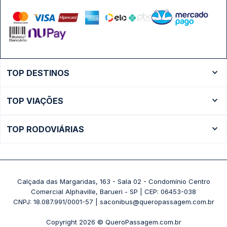
TOP DESTINOS
Ônibus Rio de Janeiro
TOP VIAÇÕES
Ônibus São Paulo
Passagens Cometa
Ônibus Brasília
TOP RODOVIÁRIAS
Passagens Gontijo
Ônibus Campinas
Rodoviária São Paulo - Tietê
Passagens 1001
Ônibus Londrina
Rodoviária Rio de Janeiro - Novo Rio
Passagens Águia Branca
+ Destinos
Rodoviária Belo Horizonte - Gov. Israel Pinheiro (Tergip)
Calçada das Margaridas, 163 - Sala 02 - Condomínio Centro
Passagens Pássaro Marron
Comercial Alphaville, Barueri - SP | CEP: 06453-038
Rodoviária Curitiba
+ Viações
CNPJ: 18.087.991/0001-57 | saconibus@queropassagem.com.br
Rodoviária São Paulo - Barra Funda
Copyright 2026 © QueroPassagem.com.br