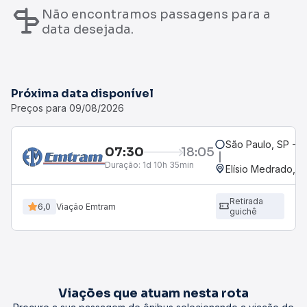
Não encontramos passagens para a
data desejada.
Próxima data disponível
Preços para 09/08/2026
São Paulo, SP - R
07:30
18:05
Duração:
1d 10h 35min
Elísio Medrado, B
Retirada
6,0
Viação Emtram
guichê
Viações que atuam nesta rota