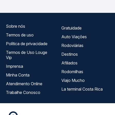
Passagem você compara todas as opções — empresas,
horários, tipos de serviço e preços — em um só lugar e
escolhe a que melhor se encaixa na sua viagem.
Sobre nós
Gratuidade
Termos de uso
Auto Viações
Política de privacidade
Rodoviárias
Termos de Uso Louge
Destinos
Vip
Afiliados
Imprensa
Rodomilhas
Minha Conta
Viajo Mucho
Atendimento Online
La terminal Costa Rica
Trabalhe Conosco