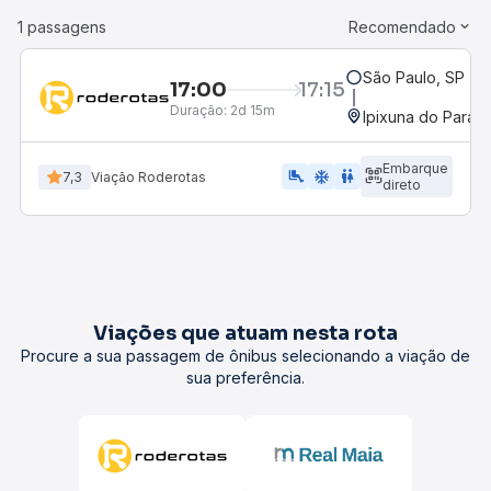
1 passagens
Recomendado
São Paulo, SP - R
17:00
17:15
Duração:
2d 15m
Ipixuna do Pará, 
Embarque
airline_seat_legroom_extra
ac_unit
WC
7,3
Viação Roderotas
direto
Viações que atuam nesta rota
Procure a sua passagem de ônibus selecionando a viação de
sua preferência.