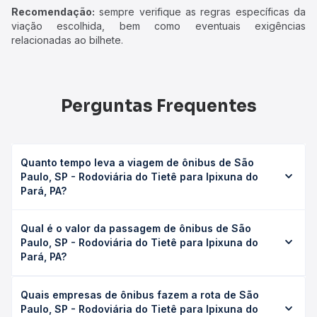
Recomendação:
sempre verifique as regras específicas da
viação escolhida, bem como eventuais exigências
relacionadas ao bilhete.
Perguntas Frequentes
Quanto tempo leva a viagem de ônibus de São
Paulo, SP - Rodoviária do Tietê para Ipixuna do
Pará, PA?
A viagem de ônibus de São Paulo, SP - Rodoviária do
Qual é o valor da passagem de ônibus de São
Tietê para Ipixuna do Pará, PA leva em média 51h 16min,
Paulo, SP - Rodoviária do Tietê para Ipixuna do
podendo variar conforme a viação, o tipo de serviço
Pará, PA?
(convencional, executivo ou leito) e as condições de
tráfego. Na Quero Passagem você consulta os horários
O preço da passagem de ônibus de São Paulo, SP -
disponíveis e vê a duração exata de cada opção na data
Quais empresas de ônibus fazem a rota de São
Rodoviária do Tietê para Ipixuna do Pará, PA custa em
desejada.
Paulo, SP - Rodoviária do Tietê para Ipixuna do
média R$ 1.028,69 e varia conforme a data da viagem, a