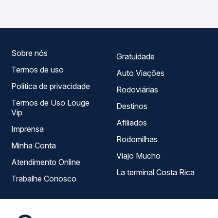
horários variados ao longo do dia. Na Quero Passagem
você compara todas as opções — empresas, horários,
tipos de serviço e preços — em um só lugar e escolhe a
que melhor se encaixa na sua viagem.
Sobre nós
Gratuidade
Termos de uso
Auto Viações
Política de privacidade
Rodoviárias
Termos de Uso Louge
Destinos
Vip
Afiliados
Imprensa
Rodomilhas
Minha Conta
Viajo Mucho
Atendimento Online
La terminal Costa Rica
Trabalhe Conosco