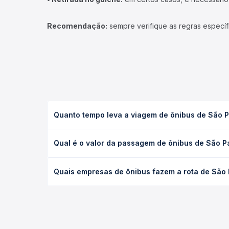
Recomendação:
sempre verifique as regras específ
Quanto tempo leva a viagem de ônibus de São Pa
A viagem de ônibus de São Paulo, SP - Rodoviária 
Qual é o valor da passagem de ônibus de São Pa
executivo ou leito) e as condições de tráfego. Na
O preço da passagem de ônibus de São Paulo, SP - 
Quais empresas de ônibus fazem a rota de São P
de poltrona e a antecedência da compra. Na Quero
As viações Rápido Fênix operam o trecho de São Pa
compara todas as opções — empresas, horários, ti