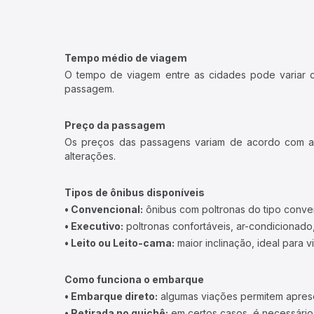
Tempo médio de viagem
O tempo de viagem entre as cidades pode variar con
passagem.
Preço da passagem
Os preços das passagens variam de acordo com a v
alterações.
Tipos de ônibus disponíveis
• Convencional:
ônibus com poltronas do tipo conve
• Executivo:
poltronas confortáveis, ar-condicionado,
• Leito ou Leito-cama:
maior inclinação, ideal para 
Como funciona o embarque
• Embarque direto:
algumas viações permitem apresen
• Retirada no guichê:
em certos casos, é necessário r