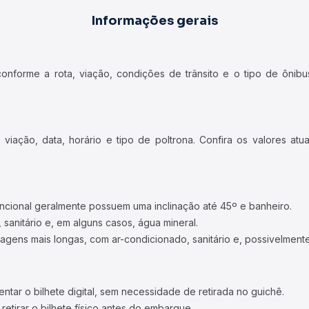
Informações gerais
forme a rota, viação, condições de trânsito e o tipo de ônibus
iação, data, horário e tipo de poltrona. Confira os valores at
ncional geralmente possuem uma inclinação até 45º e banheiro.
 sanitário e, em alguns casos, água mineral.
viagens mais longas, com ar-condicionado, sanitário e, possivelmente
tar o bilhete digital, sem necessidade de retirada no guichê.
etirar o bilhete físico antes do embarque.