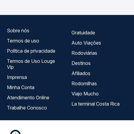
Quero Passagem você compara todas as opções —
empresas, horários, tipos de serviço e preços — em um
só lugar e escolhe a que melhor se encaixa na sua
viagem.
Sobre nós
Gratuidade
Termos de uso
Auto Viações
Política de privacidade
Rodoviárias
Termos de Uso Louge
Destinos
Vip
Afiliados
Imprensa
Rodomilhas
Minha Conta
Viajo Mucho
Atendimento Online
La terminal Costa Rica
Trabalhe Conosco