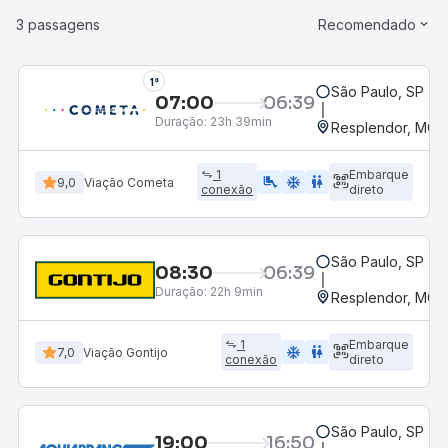
3 passagens
Recomendado
1°
São Paulo, SP - R
07:00
06:39
Duração:
23h 39min
Resplendor, MG -
1
Embarque
airline_seat_legroom_extra
ac_unit
WC
9,0
Viação Cometa
conexão
direto
São Paulo, SP - R
08:30
06:39
Duração:
22h 9min
Resplendor, MG -
1
Embarque
ac_unit
wc
7,0
Viação Gontijo
conexão
direto
São Paulo, SP - R
19:00
16:50