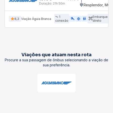
Duração:
21h 50m
Resplendor, MG -
1
Embarque
airline_seat_legroom_extra
ac_unit
WC
8,3
Viação Águia Branca
conexão
direto
Viações que atuam nesta rota
Procure a sua passagem de ônibus selecionando a viação de
sua preferência.