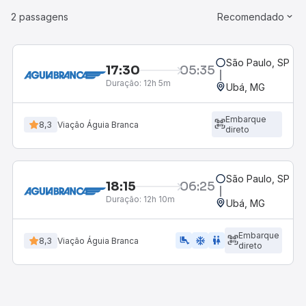
2 passagens
Recomendado
São Paulo, SP - R
17:30
05:35
Duração:
12h 5m
Ubá, MG
Embarque
8,3
Viação Águia Branca
direto
São Paulo, SP - R
18:15
06:25
Duração:
12h 10m
Ubá, MG
Embarque
airline_seat_legroom_extra
ac_unit
WC
8,3
Viação Águia Branca
direto