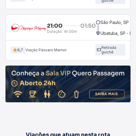
guichê
São Paulo, SP - R
21:00
01:50
Duração:
4h 50m
Ubatuba, SP - Ro
Retirada
8,7
Viação Pássaro Marron
guichê
Viações que atuam nesta rota