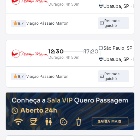
Duração:
4h 50m
Ubatuba, SP - Ro
Retirada
8,7
Viação Pássaro Marron
guichê
São Paulo, SP - R
12:30
17:20
Duração:
4h 50m
Ubatuba, SP - Ro
Retirada
8,7
Viação Pássaro Marron
guichê