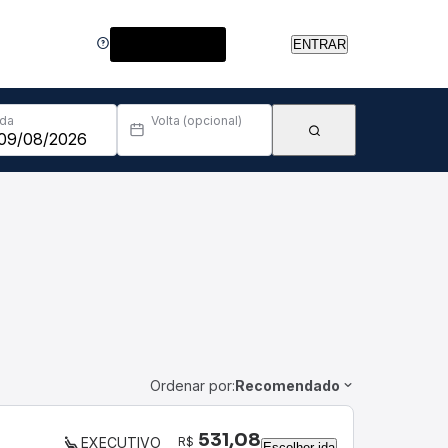
Central de Ajuda
ENTRAR
Ida
Volta (opcional)
Ordenar por:
Recomendado
531,08
R$
EXECUTIVO
Escolher ida