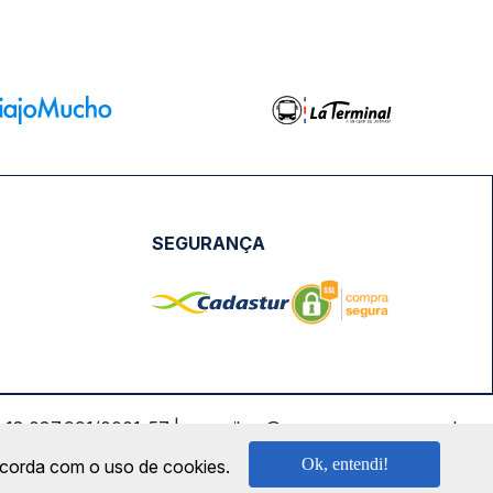
SEGURANÇA
NPJ: 18.087.991/0001-57 | saconibus@queropassagem.com.br
Ok, entendi!
oncorda com o uso de cookies.