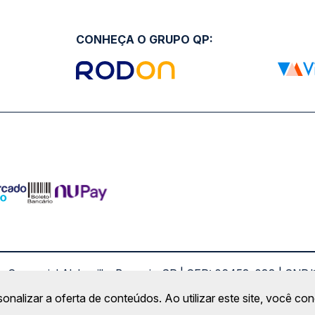
CONHEÇA O GRUPO QP:
ro Comercial Alphaville, Barueri - SP | CEP: 06453-038 | C
Copyright 2026 © QueroPassagem.com.br
sonalizar a oferta de conteúdos. Ao utilizar este site, você c