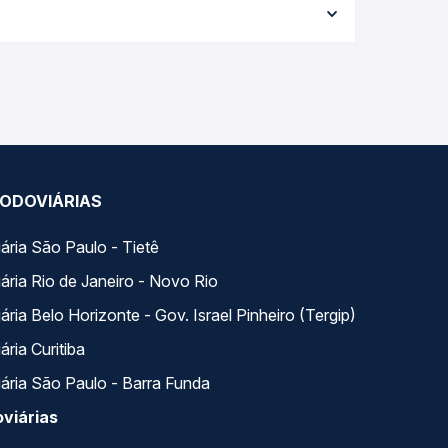
al e garante a melhor oferta para o seu roteiro.
ao longo do dia. Na Quero Passagem você compara
a na sua viagem.
ODOVIÁRIAS
ária São Paulo - Tietê
ária Rio de Janeiro - Novo Rio
ria Belo Horizonte - Gov. Israel Pinheiro (Tergip)
ria Curitiba
ária São Paulo - Barra Funda
viárias