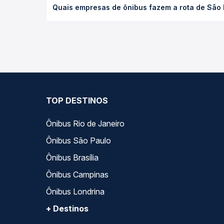
Quais empresas de ônibus fazem a rota de São P
de poltrona e a antecedência da compra. Na Quero
As viações Emtram operam o trecho de São Paulo, 
todas as opções — empresas, horários, tipos de se
TOP DESTINOS
Ônibus Rio de Janeiro
Ônibus São Paulo
Ônibus Brasília
Ônibus Campinas
Ônibus Londrina
+ Destinos