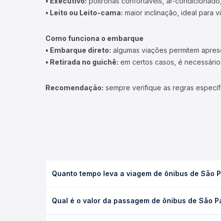
• Executivo:
poltronas confortáveis, ar-condicionado,
• Leito ou Leito-cama:
maior inclinação, ideal para 
Como funciona o embarque
• Embarque direto:
algumas viações permitem apresen
• Retirada no guichê:
em certos casos, é necessário r
Recomendação:
sempre verifique as regras específ
Quanto tempo leva a viagem de ônibus de São Pa
A viagem de ônibus de São Paulo, SP - Rodoviária d
Qual é o valor da passagem de ônibus de São Pau
executivo ou leito) e as condições de tráfego. Na
O preço da passagem de ônibus de São Paulo, SP - 