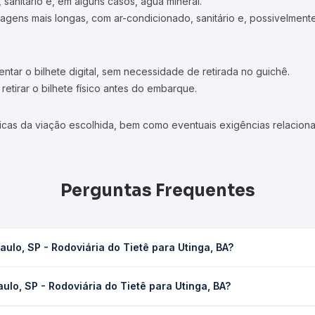
 sanitário e, em alguns casos, água mineral.
viagens mais longas, com ar-condicionado, sanitário e, possivelmente
tar o bilhete digital, sem necessidade de retirada no guichê.
etirar o bilhete físico antes do embarque.
icas da viação escolhida, bem como eventuais exigências relaciona
Perguntas Frequentes
ulo, SP - Rodoviária do Tietê para Utinga, BA?
o Tietê para Utinga, BA leva em média 35h 31min, podendo variar c
lo, SP - Rodoviária do Tietê para Utinga, BA?
 Quero Passagem você consulta os horários disponíveis e vê a dur
Rodoviária do Tietê para Utinga, BA custa em média R$ 559,05 e v