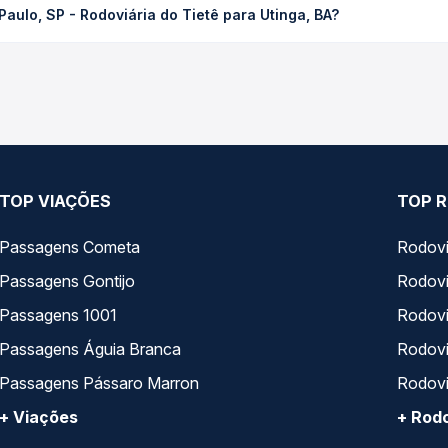
aulo, SP - Rodoviária do Tietê para Utinga, BA?
 Passagem você compara os preços de todas as viações em tempo re
SP - Rodoviária do Tietê para Utinga, BA, com horários variados 
rviço e preços — em um só lugar e escolhe a que melhor se encaix
TOP VIAÇÕES
TOP R
Passagens Cometa
Rodovi
Passagens Gontijo
Rodovi
Passagens 1001
Rodoviá
Passagens Águia Branca
Rodoviá
Passagens Pássaro Marron
Rodovi
+ Viações
+ Rodo