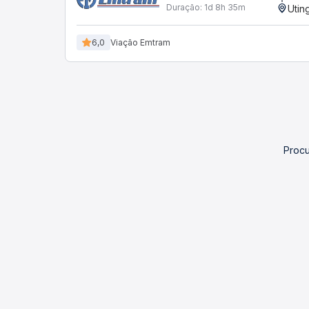
Duração:
1d 8h 35m
Utin
6,0
Viação Emtram
Procu