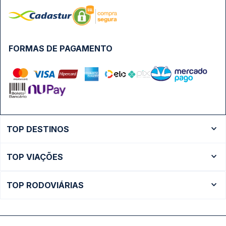
FORMAS DE PAGAMENTO
TOP DESTINOS
Ônibus Rio de Janeiro
TOP VIAÇÕES
Ônibus São Paulo
Passagens Cometa
Ônibus Brasília
TOP RODOVIÁRIAS
Passagens Gontijo
Ônibus Campinas
Rodoviária São Paulo - Tietê
Passagens 1001
Ônibus Londrina
Rodoviária Rio de Janeiro - Novo Rio
Passagens Águia Branca