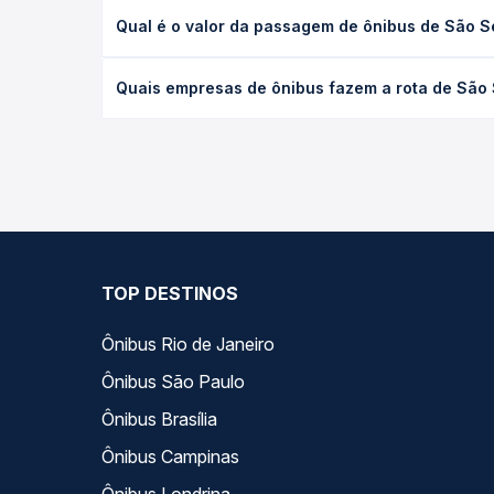
A viagem de ônibus de São Sebastião da Bela Vista
Qual é o valor da passagem de ônibus de São Se
de serviço (convencional, executivo ou leito) e a
na data desejada.
O preço da passagem de ônibus de São Sebastião da
Quais empresas de ônibus fazem a rota de São 
data da viagem, a empresa, o tipo de poltrona e 
melhor oferta para o seu roteiro.
As viações não identificadas operam o trecho de Sã
Na Quero Passagem você compara todas as opções —
viagem.
TOP DESTINOS
Ônibus Rio de Janeiro
Ônibus São Paulo
Ônibus Brasília
Ônibus Campinas