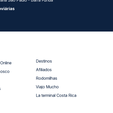
ária São Paulo - Barra Funda
viárias
Destinos
Atendimento Online
Afiliados
nosco
Rodomilhas
Viajo Mucho
s
La terminal Costa Rica