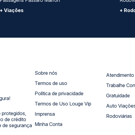
Passagens Pássaro Marron
Rodovi
+ Viações
+ Rodo
Sobre nós
Termos de uso
Trabalhe Co
Política de privacidade
Gratuidade
gura!
Termos de Uso Louge Vip
Auto Viaçõe
 protegidos,
Imprensa
Rodoviárias
 de crédito
Minha Conta
 e de segurança