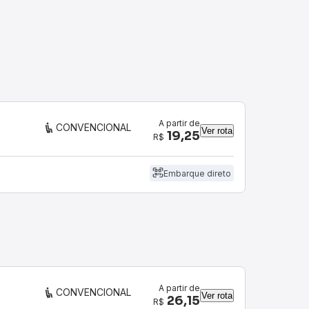
A partir de
CONVENCIONAL
Ver rota
19,25
R$
Embarque direto
A partir de
CONVENCIONAL
Ver rota
26,15
R$