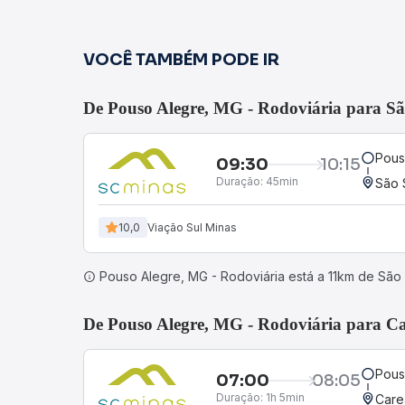
VOCÊ TAMBÉM PODE IR
De Pouso Alegre, MG - Rodoviária para Sã
Pous
09:30
10:15
Duração:
45min
São 
10,0
Viação Sul Minas
Pouso Alegre, MG - Rodoviária está a 11km de São 
De Pouso Alegre, MG - Rodoviária para C
Pous
07:00
08:05
Duração:
1h 5min
Care