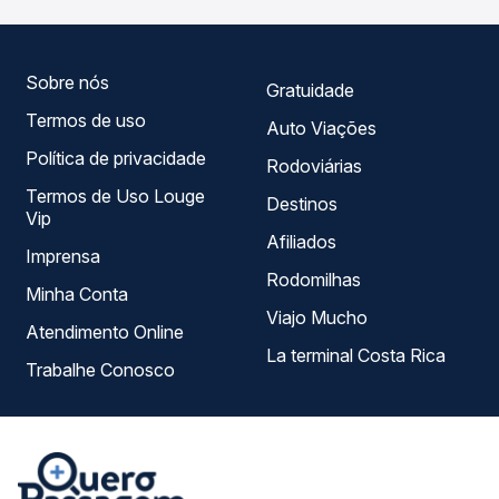
tipos de serviço e preços — em um só lugar e escolhe a
que melhor se encaixa na sua viagem.
Sobre nós
Gratuidade
Termos de uso
Auto Viações
Política de privacidade
Rodoviárias
Termos de Uso Louge
Destinos
Vip
Afiliados
Imprensa
Rodomilhas
Minha Conta
Viajo Mucho
Atendimento Online
La terminal Costa Rica
Trabalhe Conosco