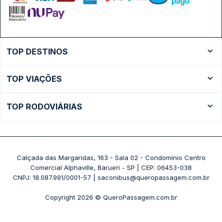
TOP DESTINOS
Ônibus Rio de Janeiro
TOP VIAÇÕES
Ônibus São Paulo
Passagens Cometa
Ônibus Brasília
TOP RODOVIÁRIAS
Passagens Gontijo
Ônibus Campinas
Rodoviária São Paulo - Tietê
Passagens 1001
Ônibus Londrina
Rodoviária Rio de Janeiro - Novo Rio
Passagens Águia Branca
+ Destinos
Rodoviária Belo Horizonte - Gov. Israel Pinheiro (Tergip)
Calçada das Margaridas, 163 - Sala 02 - Condomínio Centro
Passagens Pássaro Marron
Comercial Alphaville, Barueri - SP | CEP: 06453-038
Rodoviária Curitiba
+ Viações
CNPJ: 18.087.991/0001-57 | saconibus@queropassagem.com.br
Rodoviária São Paulo - Barra Funda
Copyright 2026 © QueroPassagem.com.br
+ Rodoviárias