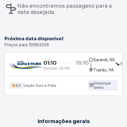
Não encontramos passagens para a
data desejada.
Próxima data disponível
Preços para 11/08/2026
Sarandi, RS
01:10
15:10
SE
Duração:
2d 14h
Trairão, PA
Embarque
8,0
Viação Ouro e Prata
direto
Informações gerais