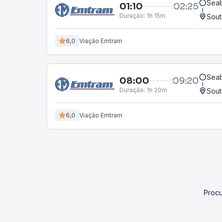
Seab
01:10
02:25
Duração:
1h 15m
Sout
6,0
Viação Emtram
Seab
08:00
09:20
Duração:
1h 20m
Sout
6,0
Viação Emtram
Procu