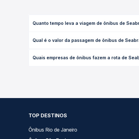
Quanto tempo leva a viagem de ônibus de Seabr
A viagem de ônibus de Seabra, BA para Souto Soare
Qual é o valor da passagem de ônibus de Seabr
e as condições de tráfego. Na Quero Passagem voc
O preço da passagem de ônibus de Seabra, BA para 
Quais empresas de ônibus fazem a rota de Seab
e a antecedência da compra. Na Quero Passagem vo
As viações Emtram operam o trecho de Seabra, BA
empresas, horários, tipos de serviço e preços — e
TOP DESTINOS
Ônibus Rio de Janeiro