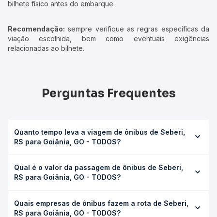
bilhete físico antes do embarque.
Recomendação:
sempre verifique as regras específicas da
viação escolhida, bem como eventuais exigências
relacionadas ao bilhete.
Perguntas Frequentes
Quanto tempo leva a viagem de ônibus de Seberi,
RS para Goiânia, GO - TODOS?
A viagem de ônibus de Seberi, RS para Goiânia, GO -
Qual é o valor da passagem de ônibus de Seberi,
TODOS leva em média 30h 48min, podendo variar
RS para Goiânia, GO - TODOS?
conforme a viação, o tipo de serviço (convencional,
executivo ou leito) e as condições de tráfego. Na Quero
O preço da passagem de ônibus de Seberi, RS para
Passagem você consulta os horários disponíveis e vê a
Quais empresas de ônibus fazem a rota de Seberi,
Goiânia, GO - TODOS custa em média R$ 483,88 e varia
duração exata de cada opção na data desejada.
RS para Goiânia, GO - TODOS?
conforme a data da viagem, a empresa, o tipo de poltrona