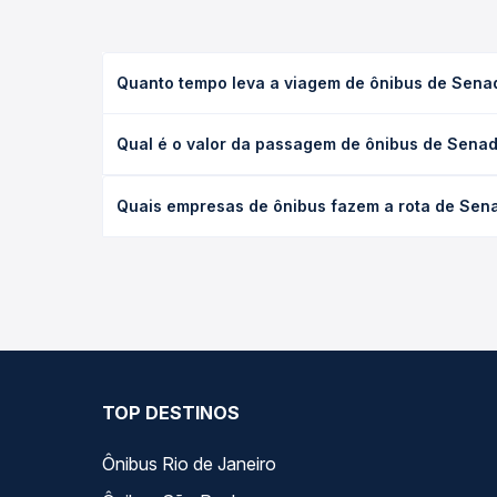
Quanto tempo leva a viagem de ônibus de Senad
A viagem de ônibus de Senador Guiomard, AC para A
Qual é o valor da passagem de ônibus de Senado
executivo ou leito) e as condições de tráfego. Na
O preço da passagem de ônibus de Senador Guiomard
Quais empresas de ônibus fazem a rota de Sena
poltrona e a antecedência da compra. Na Quero Pa
As viações Trans Acreana operam o trecho de Sena
todas as opções — empresas, horários, tipos de se
TOP DESTINOS
Ônibus Rio de Janeiro