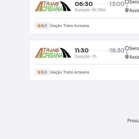
Sena
06:30
13:00
Duração:
6h 30m
Assis
8,0
Viação Trans Acreana
Sena
11:30
18:30
Duração:
7h
Assis
8,0
Viação Trans Acreana
Procu