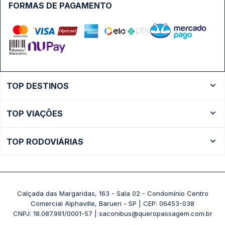
FORMAS DE PAGAMENTO
TOP DESTINOS
Ônibus Rio de Janeiro
TOP VIAÇÕES
Ônibus São Paulo
Passagens Cometa
Ônibus Brasília
TOP RODOVIÁRIAS
Passagens Gontijo
Ônibus Campinas
Rodoviária São Paulo - Tietê
Passagens 1001
Ônibus Londrina
Rodoviária Rio de Janeiro - Novo Rio
Passagens Águia Branca
+ Destinos
Rodoviária Belo Horizonte - Gov. Israel Pinheiro (Tergip)
Calçada das Margaridas, 163 - Sala 02 - Condomínio Centro
Passagens Pássaro Marron
Comercial Alphaville, Barueri - SP | CEP: 06453-038
Rodoviária Curitiba
+ Viações
CNPJ: 18.087.991/0001-57 | saconibus@queropassagem.com.br
Rodoviária São Paulo - Barra Funda