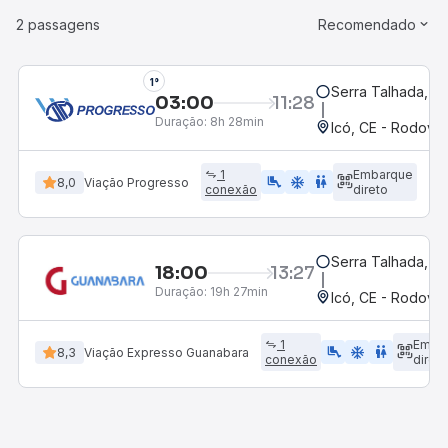
2 passagens
Recomendado
1°
Serra Talhada, P
03:00
11:28
Duração:
8h 28min
Icó, CE - Rodoviá
1
Embarque
airline_seat_legroom_extra
ac_unit
wc
8,0
Viação Progresso
conexão
direto
Serra Talhada, P
18:00
13:27
Duração:
19h 27min
Icó, CE - Rodoviá
1
Emba
airline_seat_legroom_extra
ac_unit
WC
8,3
Viação Expresso Guanabara
conexão
direto