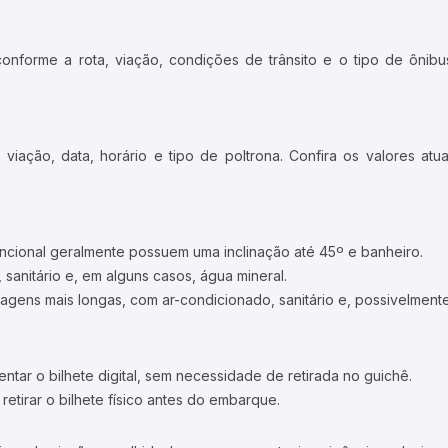
forme a rota, viação, condições de trânsito e o tipo de ônibus
iação, data, horário e tipo de poltrona. Confira os valores at
ncional geralmente possuem uma inclinação até 45º e banheiro.
 sanitário e, em alguns casos, água mineral.
viagens mais longas, com ar-condicionado, sanitário e, possivelmente
tar o bilhete digital, sem necessidade de retirada no guichê.
etirar o bilhete físico antes do embarque.