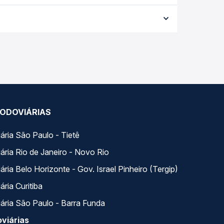
$ 25,39 e varia conforme a data da viagem, a
ações em tempo real e garante a melhor oferta
rários variados ao longo do dia. Na Quero
e a que melhor se encaixa na sua viagem.
ODOVIÁRIAS
ária São Paulo - Tietê
ária Rio de Janeiro - Novo Rio
ria Belo Horizonte - Gov. Israel Pinheiro (Tergip)
ria Curitiba
ária São Paulo - Barra Funda
viárias