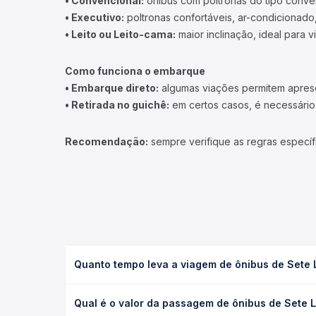
• Convencional:
ônibus com poltronas do tipo conve
• Executivo:
poltronas confortáveis, ar-condicionado,
• Leito ou Leito-cama:
maior inclinação, ideal para 
Como funciona o embarque
• Embarque direto:
algumas viações permitem apresen
• Retirada no guichê:
em certos casos, é necessário r
Recomendação:
sempre verifique as regras específ
Quanto tempo leva a viagem de ônibus de Sete 
A viagem de ônibus de Sete Lagoas, MG - Rodoviári
Qual é o valor da passagem de ônibus de Sete L
(convencional, executivo ou leito) e as condições