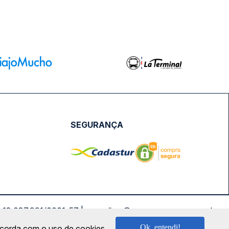
SEGURANÇA
NPJ: 18.087.991/0001-57 | saconibus@queropassagem.com.br
Ok, entendi!
oncorda com o uso de cookies.