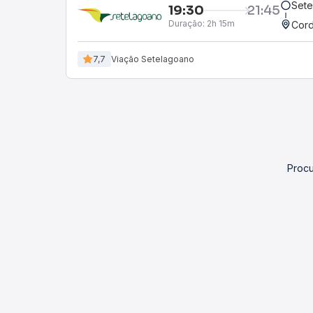
Sete
19:30
21:45
Duração:
2h 15m
Cord
7,7
Viação Setelagoano
Procu