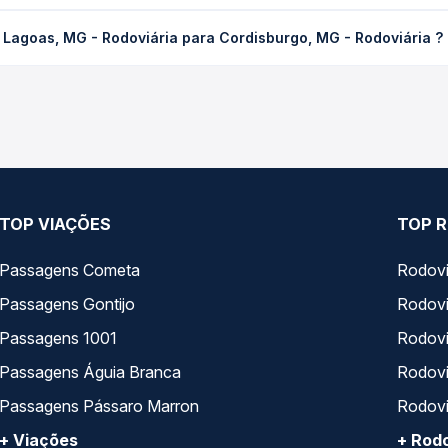
 - Rodoviária para Cordisburgo, MG - Rodoviária custa em média R
 Lagoas, MG - Rodoviária para Cordisburgo, MG - Rodoviária ?
compra. Na Quero Passagem você compara os preços de todas as vi
goas, MG - Rodoviária para Cordisburgo, MG - Rodoviária , com ho
, horários, tipos de serviço e preços — em um só lugar e escolh
TOP VIAÇÕES
TOP R
Passagens Cometa
Rodovi
Passagens Gontijo
Rodovi
Passagens 1001
Rodoviá
Passagens Águia Branca
Rodoviá
Passagens Pássaro Marron
Rodovi
+ Viações
+ Rodo