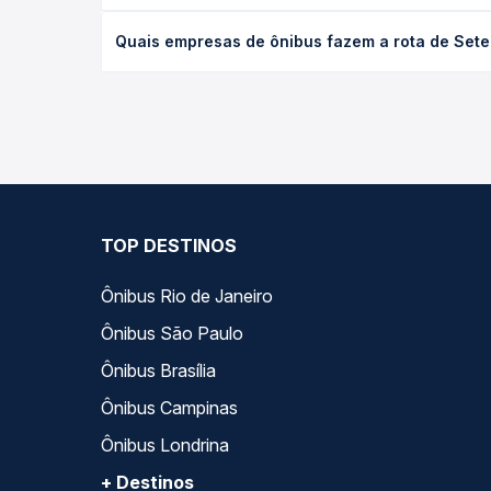
desejada.
O preço da passagem de ônibus de Sete Lagoas, MG
Quais empresas de ônibus fazem a rota de Sete
empresa, o tipo de poltrona e a antecedência da 
para o seu roteiro.
As viações Setelagoano operam o trecho de Sete La
Passagem você compara todas as opções — empresas
TOP DESTINOS
Ônibus Rio de Janeiro
Ônibus São Paulo
Ônibus Brasília
Ônibus Campinas
Ônibus Londrina
+ Destinos