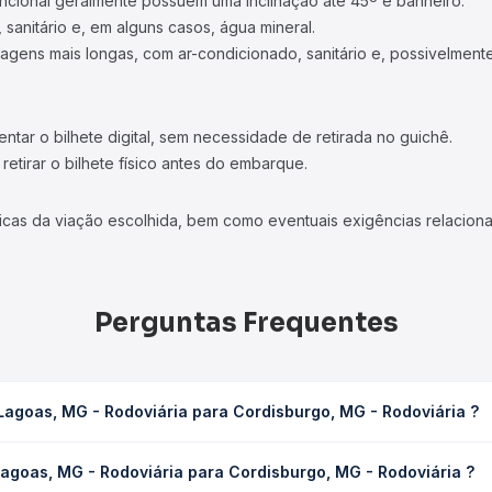
ncional geralmente possuem uma inclinação até 45º e banheiro.
 sanitário e, em alguns casos, água mineral.
viagens mais longas, com ar-condicionado, sanitário e, possivelmente
tar o bilhete digital, sem necessidade de retirada no guichê.
etirar o bilhete físico antes do embarque.
icas da viação escolhida, bem como eventuais exigências relaciona
Perguntas Frequentes
Lagoas, MG - Rodoviária para Cordisburgo, MG - Rodoviária ?
a para Cordisburgo, MG - Rodoviária leva em média 1h 57min, poden
agoas, MG - Rodoviária para Cordisburgo, MG - Rodoviária ?
 de tráfego. Na Quero Passagem você consulta os horários disponív