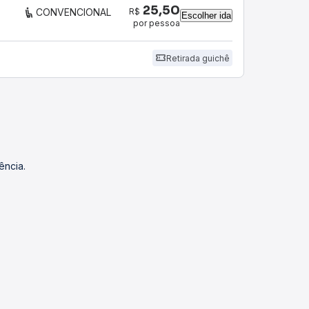
25,50
R$
CONVENCIONAL
Escolher ida
por pessoa
Retirada guichê
ência.