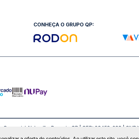
CONHEÇA O GRUPO QP:
ro Comercial Alphaville, Barueri - SP | CEP: 06453-038 | C
Copyright 2026 © QueroPassagem.com.br
sonalizar a oferta de conteúdos. Ao utilizar este site, você c