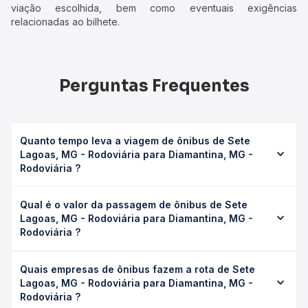
viação escolhida, bem como eventuais exigências
relacionadas ao bilhete.
Perguntas Frequentes
Quanto tempo leva a viagem de ônibus de Sete
Lagoas, MG - Rodoviária para Diamantina, MG -
Rodoviária ?
A viagem de ônibus de Sete Lagoas, MG - Rodoviária para
Qual é o valor da passagem de ônibus de Sete
Diamantina, MG - Rodoviária leva em média 4h, podendo
Lagoas, MG - Rodoviária para Diamantina, MG -
variar conforme a viação, o tipo de serviço (convencional,
Rodoviária ?
executivo ou leito) e as condições de tráfego. Na Quero
Passagem você consulta os horários disponíveis e vê a
O preço da passagem de ônibus de Sete Lagoas, MG -
duração exata de cada opção na data desejada.
Quais empresas de ônibus fazem a rota de Sete
Rodoviária para Diamantina, MG - Rodoviária custa em
Lagoas, MG - Rodoviária para Diamantina, MG -
média R$ 132,31 e varia conforme a data da viagem, a
Rodoviária ?
empresa, o tipo de poltrona e a antecedência da compra.