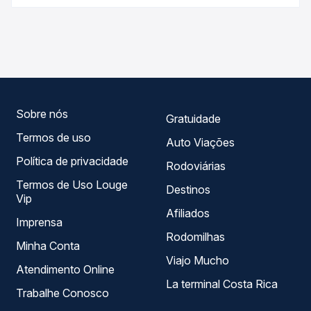
Na Quero Passagem você compara os preços de todas as
As viações Pássaro Verde operam o trecho de Sete
viações em tempo real e garante a melhor oferta para o
Lagoas, MG - Rodoviária para Diamantina, MG - Rodoviária
seu roteiro.
, com horários variados ao longo do dia. Na Quero
Passagem você compara todas as opções — empresas,
horários, tipos de serviço e preços — em um só lugar e
escolhe a que melhor se encaixa na sua viagem.
Sobre nós
Gratuidade
Termos de uso
Auto Viações
Política de privacidade
Rodoviárias
Termos de Uso Louge
Destinos
Vip
Afiliados
Imprensa
Rodomilhas
Minha Conta
Viajo Mucho
Atendimento Online
La terminal Costa Rica
Trabalhe Conosco