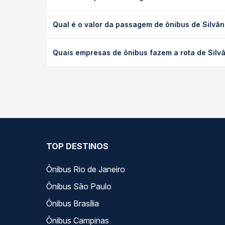
A viagem de ônibus de Silvânia, GO para Belém, PA
Qual é o valor da passagem de ônibus de Silvâ
leito) e as condições de tráfego. Na Quero Passag
O preço da passagem de ônibus de Silvânia, GO par
Quais empresas de ônibus fazem a rota de Silv
antecedência da compra. Na Quero Passagem você c
As viações não identificadas operam o trecho de 
as opções — empresas, horários, tipos de serviço 
TOP DESTINOS
Ônibus Rio de Janeiro
Ônibus São Paulo
Ônibus Brasília
Ônibus Campinas