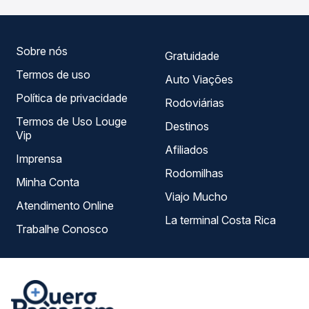
tipos de serviço e preços — em um só lugar e escolhe a
que melhor se encaixa na sua viagem.
Sobre nós
Gratuidade
Termos de uso
Auto Viações
Política de privacidade
Rodoviárias
Termos de Uso Louge
Destinos
Vip
Afiliados
Imprensa
Rodomilhas
Minha Conta
Viajo Mucho
Atendimento Online
La terminal Costa Rica
Trabalhe Conosco