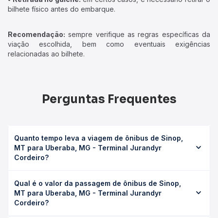
bilhete físico antes do embarque.
Recomendação:
sempre verifique as regras específicas da
viação escolhida, bem como eventuais exigências
relacionadas ao bilhete.
Perguntas Frequentes
Quanto tempo leva a viagem de ônibus de Sinop,
MT para Uberaba, MG - Terminal Jurandyr
Cordeiro?
A viagem de ônibus de Sinop, MT para Uberaba, MG -
Qual é o valor da passagem de ônibus de Sinop,
Terminal Jurandyr Cordeiro leva em média 35h 30min,
MT para Uberaba, MG - Terminal Jurandyr
podendo variar conforme a viação, o tipo de serviço
Cordeiro?
(convencional, executivo ou leito) e as condições de
tráfego. Na Quero Passagem você consulta os horários