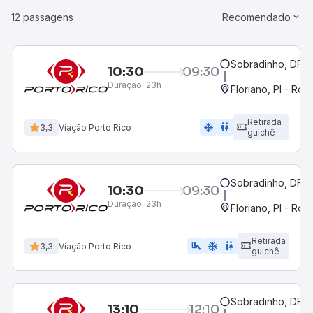
12 passagens
Recomendado
Sobradinho, DF
10:30
09:30
Duração:
23h
Floriano, PI - Rod
Retirada
ac_unit
wc
3,3
Viação Porto Rico
guichê
Sobradinho, DF
10:30
09:30
Duração:
23h
Floriano, PI - Rod
Retirada
airline_seat_legroom_extra
ac_unit
wc
3,3
Viação Porto Rico
guichê
Sobradinho, DF
13:10
12:10