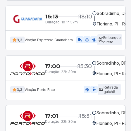
Sobradinho, DF
16:13
18:10
Duração:
1d 1h 57m
Floriano, PI - Rod
Embarque
airline_seat_legroom_extra
ac_unit
WC
8,3
Viação Expresso Guanabara
direto
Sobradinho, DF
17:00
15:30
Duração:
22h 30m
Floriano, PI - Rod
Retirada
ac_unit
wc
3,3
Viação Porto Rico
guichê
Sobradinho, DF
17:01
15:31
Duração:
22h 30m
Floriano, PI - Rod