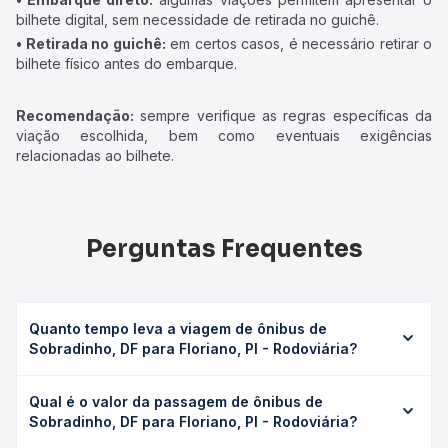
bilhete digital, sem necessidade de retirada no guichê.
• Retirada no guichê:
em certos casos, é necessário retirar o
bilhete físico antes do embarque.
Recomendação:
sempre verifique as regras específicas da
viação escolhida, bem como eventuais exigências
relacionadas ao bilhete.
Perguntas Frequentes
Quanto tempo leva a viagem de ônibus de
Sobradinho, DF para Floriano, PI - Rodoviária?
A viagem de ônibus de Sobradinho, DF para Floriano, PI -
Qual é o valor da passagem de ônibus de
Rodoviária leva em média 24h 5min, podendo variar
Sobradinho, DF para Floriano, PI - Rodoviária?
conforme a viação, o tipo de serviço (convencional,
executivo ou leito) e as condições de tráfego. Na Quero