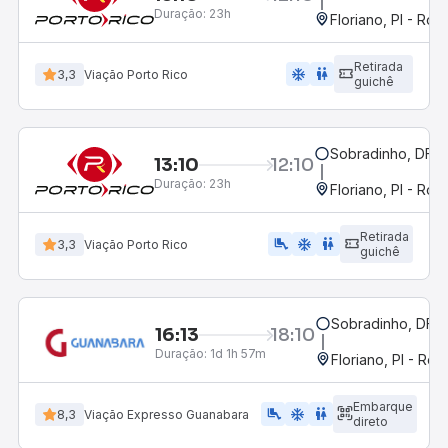
Duração:
23h
Floriano, PI - Rod
Retirada
ac_unit
wc
3,3
Viação Porto Rico
guichê
Sobradinho, DF
13:10
12:10
Duração:
23h
Floriano, PI - Rod
Retirada
airline_seat_legroom_extra
ac_unit
wc
3,3
Viação Porto Rico
guichê
Sobradinho, DF
16:13
18:10
Duração:
1d 1h 57m
Floriano, PI - Rod
Embarque
airline_seat_legroom_extra
ac_unit
WC
8,3
Viação Expresso Guanabara
direto