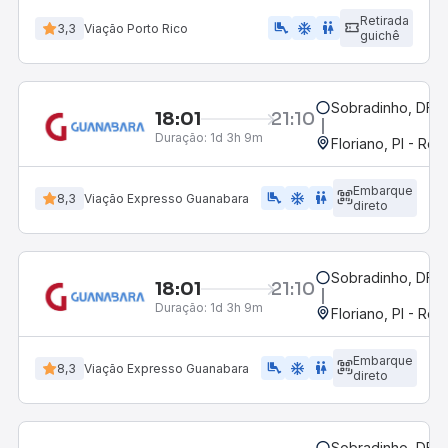
Retirada
airline_seat_legroom_extra
ac_unit
wc
3,3
Viação Porto Rico
guichê
Sobradinho, DF
18:01
21:10
Duração:
1d 3h 9m
Floriano, PI - Rod
Embarque
airline_seat_legroom_extra
ac_unit
WC
8,3
Viação Expresso Guanabara
direto
Sobradinho, DF
18:01
21:10
Duração:
1d 3h 9m
Floriano, PI - Rod
Embarque
airline_seat_legroom_extra
ac_unit
WC
8,3
Viação Expresso Guanabara
direto
Sobradinho, DF