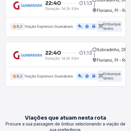
22:40
01:13
Duração:
1d 2h 33m
Floriano, PI - Rod
Embarque
airline_seat_legroom_extra
ac_unit
WC
8,3
Viação Expresso Guanabara
direto
Sobradinho, DF
22:40
01:13
Duração:
1d 2h 33m
Floriano, PI - Rod
Embarque
airline_seat_legroom_extra
ac_unit
WC
8,3
Viação Expresso Guanabara
direto
Viações que atuam nesta rota
Procure a sua passagem de ônibus selecionando a viação de
sua preferência.