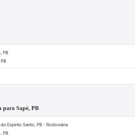
, PB
, PB
a para Sapé, PB
 do Espírito Santo, PB - Rodoviária
, PB