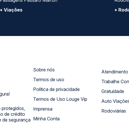
Passagens Pássaro Marron
Rodovi
+ Viações
+ Rodo
Sobre nós
Termos de uso
Trabalhe Co
Política de privacidade
Gratuidade
gura!
Termos de Uso Louge Vip
Auto Viaçõe
 protegidos,
Imprensa
Rodoviárias
 de crédito
Minha Conta
 e de segurança