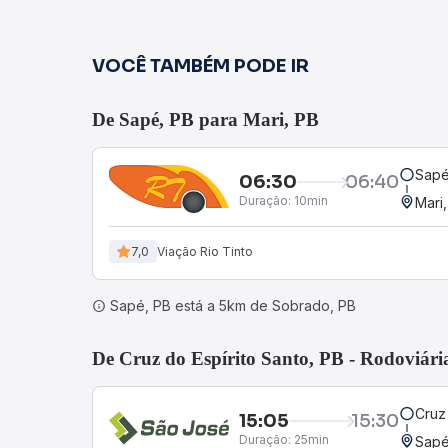
VOCÊ TAMBÉM PODE IR
De Sapé, PB para Mari, PB
Sapé
06:30
06:40
Duração:
10min
Mari
7,0
Viação Rio Tinto
Sapé, PB está a 5km de Sobrado, PB
De Cruz do Espírito Santo, PB - Rodoviári
Cruz
15:05
15:30
Duração:
25min
Sapé