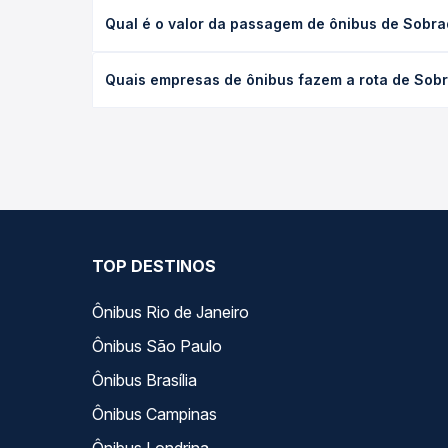
A viagem de ônibus de Sobrado, PB para Mari, PB le
Qual é o valor da passagem de ônibus de Sobrad
condições de tráfego. Na Quero Passagem você con
O preço da passagem de ônibus de Sobrado, PB para
Quais empresas de ônibus fazem a rota de Sobr
antecedência da compra. Na Quero Passagem você c
As viações não identificadas operam o trecho de 
— empresas, horários, tipos de serviço e preços —
TOP DESTINOS
Ônibus Rio de Janeiro
Ônibus São Paulo
Ônibus Brasília
Ônibus Campinas