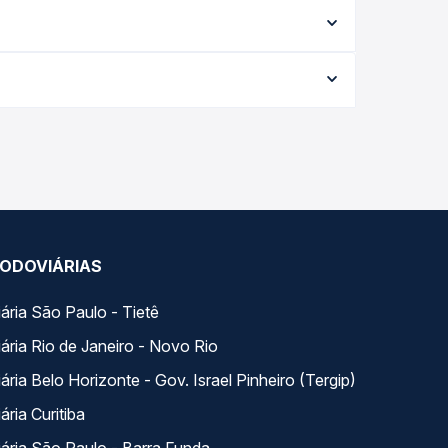
serviço (convencional, executivo ou leito) e as
 na data desejada.
 da viagem, a empresa, o tipo de poltrona e a
elhor oferta para o seu roteiro.
. Na Quero Passagem você compara todas as opções
ODOVIÁRIAS
ária São Paulo - Tietê
ária Rio de Janeiro - Novo Rio
ria Belo Horizonte - Gov. Israel Pinheiro (Tergip)
ria Curitiba