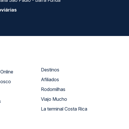
ária São Paulo - Barra Funda
viárias
Destinos
Atendimento Online
Afiliados
nosco
Rodomilhas
Viajo Mucho
s
La terminal Costa Rica