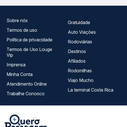
empresas, horários, tipos de serviço e preços — em um
só lugar e escolhe a que melhor se encaixa na sua
viagem.
Sobre nós
Gratuidade
Termos de uso
Auto Viações
Política de privacidade
Rodoviárias
Termos de Uso Louge
Destinos
Vip
Afiliados
Imprensa
Rodomilhas
Minha Conta
Viajo Mucho
Atendimento Online
La terminal Costa Rica
Trabalhe Conosco