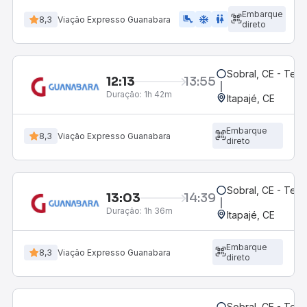
Embarque
airline_seat_legroom_extra
ac_unit
WC
8,3
Viação Expresso Guanabara
direto
Sobral, CE - Ter
12:13
13:55
Duração:
1h 42m
Itapajé, CE
Embarque
8,3
Viação Expresso Guanabara
direto
Sobral, CE - Ter
13:03
14:39
Duração:
1h 36m
Itapajé, CE
Embarque
8,3
Viação Expresso Guanabara
direto
Sobral, CE - Ter