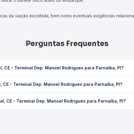
etirar o bilhete físico antes do embarque.
icas da viação escolhida, bem como eventuais exigências relaciona
Perguntas Frequentes
, CE - Terminal Dep. Manoel Rodrigues para Parnaíba, PI?
Manoel Rodrigues para Parnaíba, PI leva em média 4h 59min, podend
, CE - Terminal Dep. Manoel Rodrigues para Parnaíba, PI?
 de tráfego. Na Quero Passagem você consulta os horários disponív
minal Dep. Manoel Rodrigues para Parnaíba, PI custa em média R$ 
l, CE - Terminal Dep. Manoel Rodrigues para Parnaíba, PI?
compra. Na Quero Passagem você compara os preços de todas as vi
o trecho de Sobral, CE - Terminal Dep. Manoel Rodrigues para Parna
presas, horários, tipos de serviço e preços — em um só lugar e 