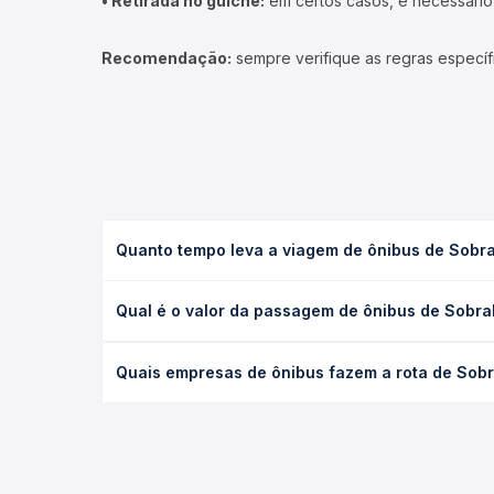
• Retirada no guichê:
em certos casos, é necessário r
Recomendação:
sempre verifique as regras específ
Quanto tempo leva a viagem de ônibus de Sobral
A viagem de ônibus de Sobral, CE - Terminal Dep. 
Qual é o valor da passagem de ônibus de Sobral
(convencional, executivo ou leito) e as condições
desejada.
O preço da passagem de ônibus de Sobral, CE - Ter
Quais empresas de ônibus fazem a rota de Sobra
empresa, o tipo de poltrona e a antecedência da 
para o seu roteiro.
As viações Expresso Guanabara, Itapemirim operam 
Quero Passagem você compara todas as opções — em