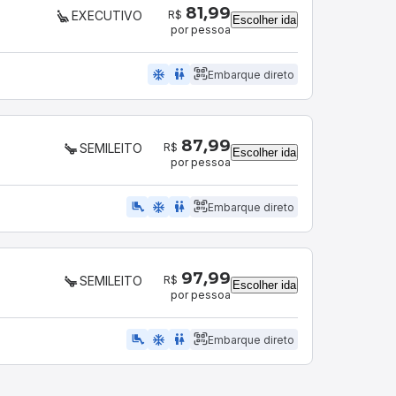
81,99
R$
EXECUTIVO
Escolher ida
por pessoa
ac_unit
wc
Embarque direto
87,99
R$
SEMILEITO
Escolher ida
por pessoa
airline_seat_legroom_extra
ac_unit
WC
Embarque direto
97,99
R$
SEMILEITO
Escolher ida
por pessoa
airline_seat_legroom_extra
ac_unit
WC
Embarque direto