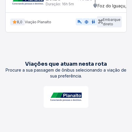
Duração:
16h 5m
Foz do Iguaçu, P
Embarque
airline_seat_legroom_extra
ac_unit
WC
8,0
Viação Planalto
direto
Viações que atuam nesta rota
Procure a sua passagem de ônibus selecionando a viação de
sua preferência.