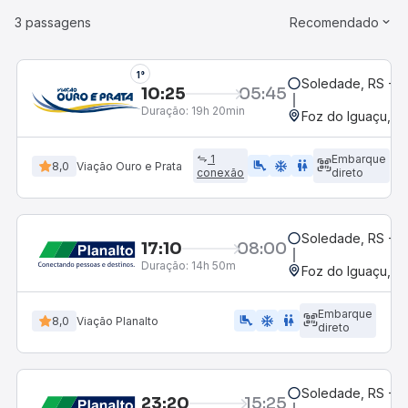
3 passagens
Recomendado
1°
Soledade, RS - R
10:25
05:45
Duração:
19h 20min
Foz do Iguaçu, P
1
Embarque
airline_seat_legroom_extra
ac_unit
WC
8,0
Viação Ouro e Prata
conexão
direto
Soledade, RS - R
17:10
08:00
Duração:
14h 50m
Foz do Iguaçu, P
Embarque
airline_seat_legroom_extra
ac_unit
WC
8,0
Viação Planalto
direto
Soledade, RS - R
23:20
15:25