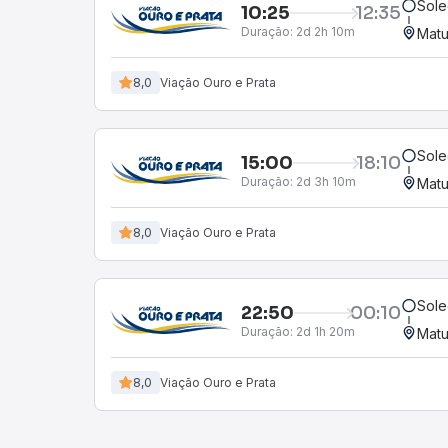
Sole
10:25
12:35
Duração:
2d 2h 10m
Mat
8,0
Viação Ouro e Prata
Sole
15:00
18:10
Duração:
2d 3h 10m
Mat
8,0
Viação Ouro e Prata
Sole
22:50
00:10
Duração:
2d 1h 20m
Mat
8,0
Viação Ouro e Prata