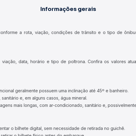
Informações gerais
forme a rota, viação, condições de trânsito e o tipo de ônibus
iação, data, horário e tipo de poltrona. Confira os valores at
ncional geralmente possuem uma inclinação até 45º e banheiro.
 sanitário e, em alguns casos, água mineral.
viagens mais longas, com ar-condicionado, sanitário e, possivelmente
tar o bilhete digital, sem necessidade de retirada no guichê.
etirar o bilhete físico antes do embarque.