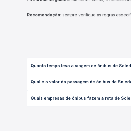
Recomendação:
sempre verifique as regras específ
Quanto tempo leva a viagem de ônibus de Sole
A viagem de ônibus de Soledade, RS - TODOS para 
Qual é o valor da passagem de ônibus de Sole
ou leito) e as condições de tráfego. Na Quero Pas
O preço da passagem de ônibus de Soledade, RS - 
Quais empresas de ônibus fazem a rota de Sol
poltrona e a antecedência da compra. Na Quero Pa
As viações Ouro e Prata operam o trecho de Sole
as opções — empresas, horários, tipos de serviço 