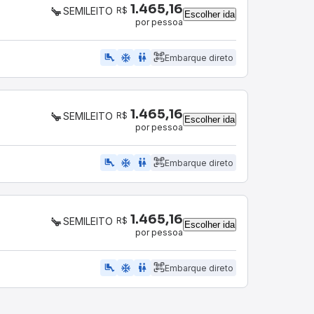
1.465,16
R$
SEMILEITO
Escolher ida
por pessoa
airline_seat_legroom_extra
ac_unit
WC
Embarque direto
1.465,16
R$
SEMILEITO
Escolher ida
por pessoa
airline_seat_legroom_extra
ac_unit
WC
Embarque direto
1.465,16
R$
SEMILEITO
Escolher ida
por pessoa
airline_seat_legroom_extra
ac_unit
WC
Embarque direto