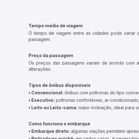
Tempo médio de viagem
O tempo de viagem entre as cidades pode variar con
passagem.
Preço da passagem
Os preços das passagens variam de acordo com a v
alterações.
Tipos de ônibus disponíveis
• Convencional:
ônibus com poltronas do tipo conve
• Executivo:
poltronas confortáveis, ar-condicionado,
• Leito ou Leito-cama:
maior inclinação, ideal para 
Como funciona o embarque
• Embarque direto:
algumas viações permitem apresen
• Retirada no guichê:
em certos casos, é necessário r