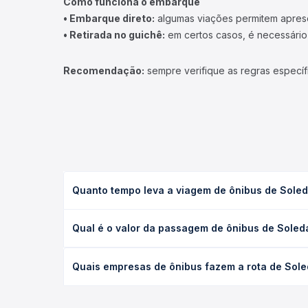
Como funciona o embarque
• Embarque direto:
algumas viações permitem apresen
• Retirada no guichê:
em certos casos, é necessário r
Recomendação:
sempre verifique as regras específ
Quanto tempo leva a viagem de ônibus de Sole
A viagem de ônibus de Soledade, RS - TODOS para 
Qual é o valor da passagem de ônibus de Sole
ou leito) e as condições de tráfego. Na Quero Pas
O preço da passagem de ônibus de Soledade, RS - 
Quais empresas de ônibus fazem a rota de Sol
poltrona e a antecedência da compra. Na Quero Pa
As viações não identificadas operam o trecho de 
todas as opções — empresas, horários, tipos de se