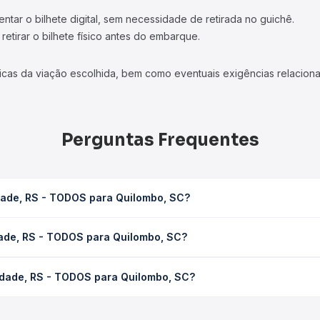
tar o bilhete digital, sem necessidade de retirada no guichê.
etirar o bilhete físico antes do embarque.
icas da viação escolhida, bem como eventuais exigências relaciona
Perguntas Frequentes
dade, RS - TODOS para Quilombo, SC?
Quilombo, SC leva em média 0 horas, podendo variar conforme a vi
dade, RS - TODOS para Quilombo, SC?
sagem você consulta os horários disponíveis e vê a duração exata
TODOS para Quilombo, SC custa em média não identificado e varia
edade, RS - TODOS para Quilombo, SC?
ssagem você compara os preços de todas as viações em tempo real 
Soledade, RS - TODOS para Quilombo, SC, com horários variados 
rviço e preços — em um só lugar e escolhe a que melhor se encaix