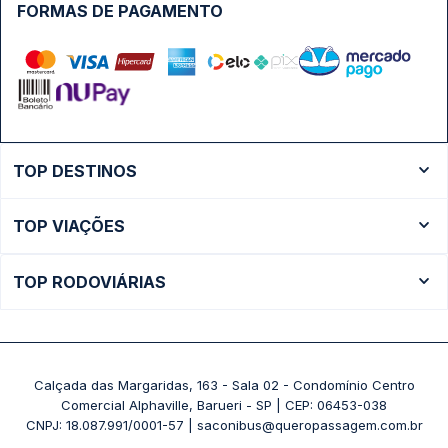
FORMAS DE PAGAMENTO
TOP DESTINOS
Ônibus Rio de Janeiro
TOP VIAÇÕES
Ônibus São Paulo
Passagens Cometa
Ônibus Brasília
TOP RODOVIÁRIAS
Passagens Gontijo
Ônibus Campinas
Rodoviária São Paulo - Tietê
Passagens 1001
Ônibus Londrina
Rodoviária Rio de Janeiro - Novo Rio
Passagens Águia Branca
+ Destinos
Rodoviária Belo Horizonte - Gov. Israel Pinheiro (Tergip)
Calçada das Margaridas, 163 - Sala 02 - Condomínio Centro
Passagens Pássaro Marron
Comercial Alphaville, Barueri - SP | CEP: 06453-038
Rodoviária Curitiba
+ Viações
CNPJ: 18.087.991/0001-57 | saconibus@queropassagem.com.br
Rodoviária São Paulo - Barra Funda