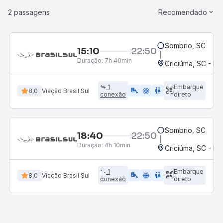
2 passagens
Recomendado
Sombrio, SC
15:10
22:50
Duração:
7h 40min
Criciúma, SC - Ro
1
Embarque
airline_seat_legroom_extra
ac_unit
WC
8,0
Viação Brasil Sul
conexão
direto
Sombrio, SC
18:40
22:50
Duração:
4h 10min
Criciúma, SC - Ro
1
Embarque
airline_seat_legroom_extra
ac_unit
WC
8,0
Viação Brasil Sul
conexão
direto