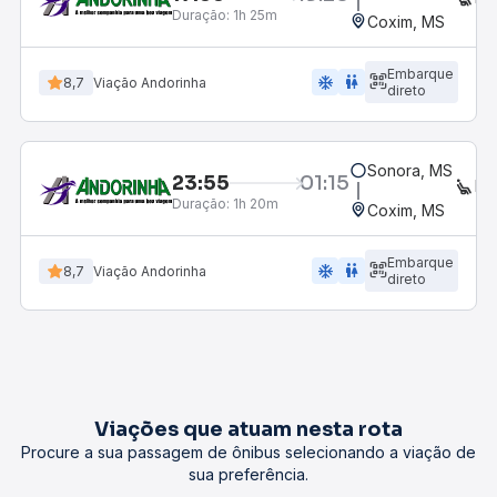
Duração:
1h 25m
Coxim, MS
Embarque
ac_unit
wc
8,7
Viação Andorinha
direto
Sonora, MS
23:55
01:15
EX
Duração:
1h 20m
Coxim, MS
Embarque
ac_unit
wc
8,7
Viação Andorinha
direto
Viações que atuam nesta rota
Procure a sua passagem de ônibus selecionando a viação de
sua preferência.