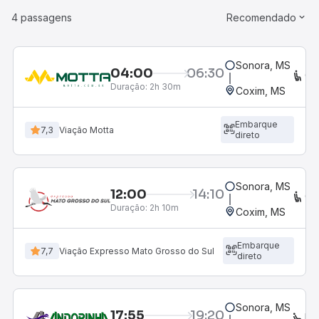
4 passagens
Recomendado
Sonora, MS
04:00
06:30
CO
Duração:
2h 30m
Coxim, MS
Embarque
7,3
Viação Motta
direto
Sonora, MS
12:00
14:10
CO
Duração:
2h 10m
Coxim, MS
Embarque
7,7
Viação Expresso Mato Grosso do Sul
direto
Sonora, MS
17:55
19:20
EX