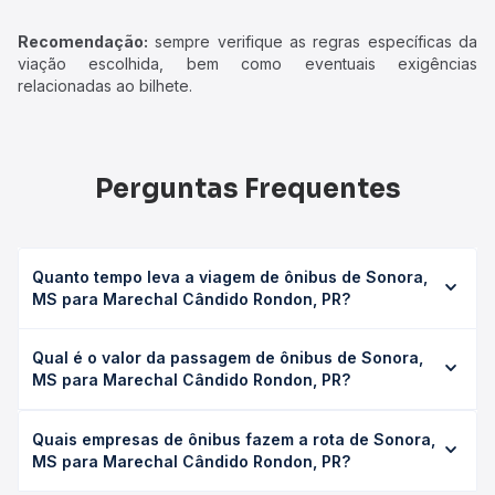
Recomendação:
sempre verifique as regras específicas da
viação escolhida, bem como eventuais exigências
relacionadas ao bilhete.
Perguntas Frequentes
Quanto tempo leva a viagem de ônibus de Sonora,
MS para Marechal Cândido Rondon, PR?
A viagem de ônibus de Sonora, MS para Marechal
Qual é o valor da passagem de ônibus de Sonora,
Cândido Rondon, PR leva em média 19h 15min, podendo
MS para Marechal Cândido Rondon, PR?
variar conforme a viação, o tipo de serviço (convencional,
executivo ou leito) e as condições de tráfego. Na Quero
O preço da passagem de ônibus de Sonora, MS para
Passagem você consulta os horários disponíveis e vê a
Quais empresas de ônibus fazem a rota de Sonora,
Marechal Cândido Rondon, PR custa em média R$ 658,49
duração exata de cada opção na data desejada.
MS para Marechal Cândido Rondon, PR?
e varia conforme a data da viagem, a empresa, o tipo de
poltrona e a antecedência da compra. Na Quero