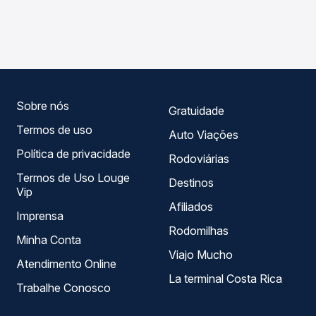
As viações Ouro e Prata operam o trecho de Sonora, MS
Passagem você compara os preços de todas as viações
para Marechal Cândido Rondon, PR, com horários
em tempo real e garante a melhor oferta para o seu
variados ao longo do dia. Na Quero Passagem você
roteiro.
compara todas as opções — empresas, horários, tipos de
serviço e preços — em um só lugar e escolhe a que
melhor se encaixa na sua viagem.
Sobre nós
Gratuidade
Termos de uso
Auto Viações
Política de privacidade
Rodoviárias
Termos de Uso Louge
Destinos
Vip
Afiliados
Imprensa
Rodomilhas
Minha Conta
Viajo Mucho
Atendimento Online
La terminal Costa Rica
Trabalhe Conosco