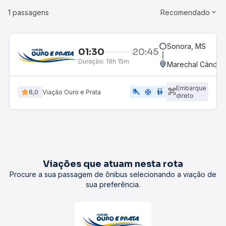
1 passagens
Recomendado
Sonora, MS
01:30
20:45
Duração:
19h 15m
Marechal Cândid
Embarque
airline_seat_legroom_extra
ac_unit
WC
8,0
Viação Ouro e Prata
direto
Viações que atuam nesta rota
Procure a sua passagem de ônibus selecionando a viação de
sua preferência.