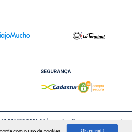
SEGURANÇA
NPJ: 18.087.991/0001-57 | saconibus@queropassagem.com.br
Ok, entendi!
oncorda com o uso de cookies.