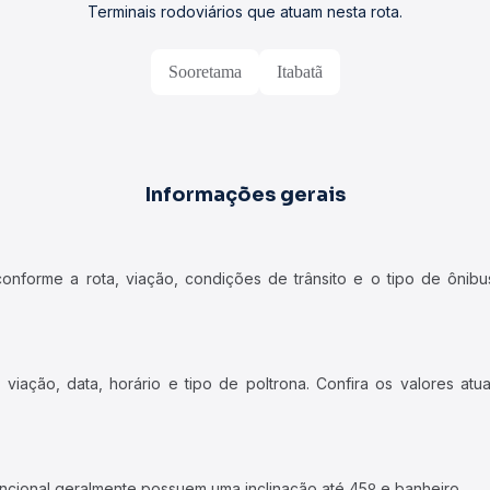
Terminais rodoviários que atuam nesta rota.
Sooretama
Itabatã
Informações gerais
forme a rota, viação, condições de trânsito e o tipo de ônibus
iação, data, horário e tipo de poltrona. Confira os valores at
ncional geralmente possuem uma inclinação até 45º e banheiro.