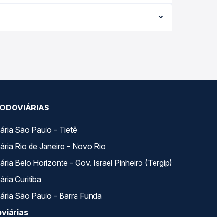
 viagem, a empresa, o tipo de poltrona e a
elhor oferta para o seu roteiro.
a. Na Quero Passagem você compara todas as opções
ODOVIÁRIAS
ária São Paulo - Tietê
ária Rio de Janeiro - Novo Rio
ria Belo Horizonte - Gov. Israel Pinheiro (Tergip)
ria Curitiba
ária São Paulo - Barra Funda
viárias