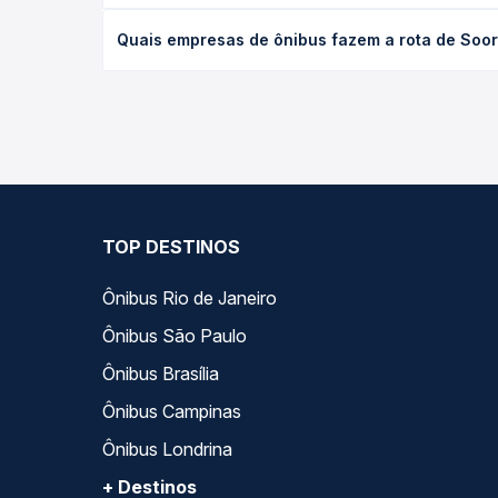
O preço da passagem de ônibus de Sooretama, ES pa
Quais empresas de ônibus fazem a rota de Soor
antecedência da compra. Na Quero Passagem você c
As viações Águia Branca operam o trecho de Soore
— empresas, horários, tipos de serviço e preços —
TOP DESTINOS
Ônibus Rio de Janeiro
Ônibus São Paulo
Ônibus Brasília
Ônibus Campinas
Ônibus Londrina
+ Destinos