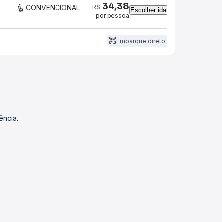
34,38
R$
CONVENCIONAL
Escolher ida
por pessoa
Embarque direto
ência.