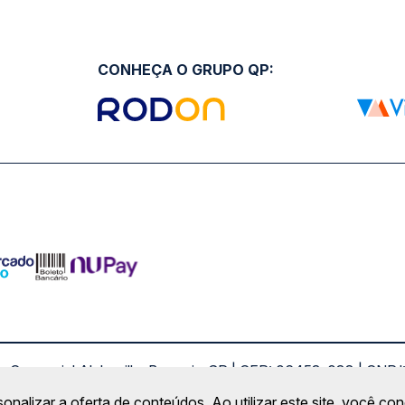
CONHEÇA O GRUPO QP:
ro Comercial Alphaville, Barueri - SP | CEP: 06453-038 | C
Copyright 2026 © QueroPassagem.com.br
sonalizar a oferta de conteúdos. Ao utilizar este site, você c