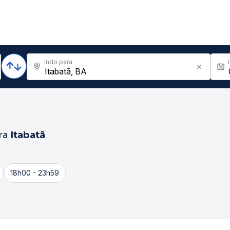
Indo para
ra
Itabatã
18h00 - 23h59