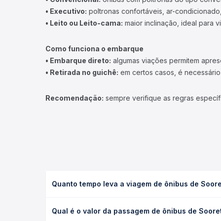
• Executivo:
poltronas confortáveis, ar-condicionado,
• Leito ou Leito-cama:
maior inclinação, ideal para 
Como funciona o embarque
• Embarque direto:
algumas viações permitem apresen
• Retirada no guichê:
em certos casos, é necessário r
Recomendação:
sempre verifique as regras específ
Quanto tempo leva a viagem de ônibus de Soore
A viagem de ônibus de Sooretama, ES para Itabatã, 
Qual é o valor da passagem de ônibus de Sooret
condições de tráfego. Na Quero Passagem você con