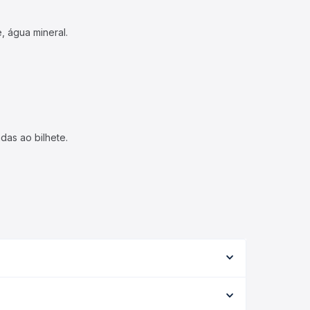
, água mineral.
das ao bilhete.
serviço (convencional, executivo ou leito) e as
 na data desejada.