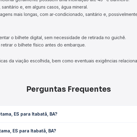
 sanitário e, em alguns casos, água mineral.
viagens mais longas, com ar-condicionado, sanitário e, possivelmente
tar o bilhete digital, sem necessidade de retirada no guichê.
etirar o bilhete físico antes do embarque.
icas da viação escolhida, bem como eventuais exigências relaciona
Perguntas Frequentes
tama, ES para Itabatã, BA?
BA leva em média 3h, podendo variar conforme a viação, o tipo de 
ama, ES para Itabatã, BA?
sulta os horários disponíveis e vê a duração exata de cada opção