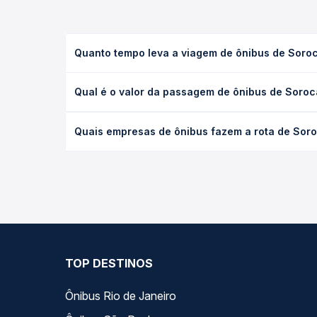
Quanto tempo leva a viagem de ônibus de Soro
A viagem de ônibus de Sorocaba, SP para Araçarigu
Qual é o valor da passagem de ônibus de Soroc
leito) e as condições de tráfego. Na Quero Passag
O preço da passagem de ônibus de Sorocaba, SP par
Quais empresas de ônibus fazem a rota de Sor
antecedência da compra. Na Quero Passagem você c
As viações Cometa operam o trecho de Sorocaba, 
— empresas, horários, tipos de serviço e preços —
TOP DESTINOS
Ônibus Rio de Janeiro