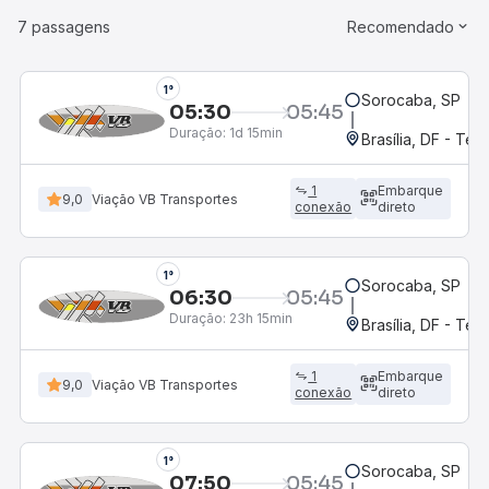
7 passagens
Recomendado
1°
Sorocaba, SP
05:30
05:45
Duração:
1d 15min
Brasília, DF - Ter
1
Embarque
9,0
Viação VB Transportes
conexão
direto
1°
Sorocaba, SP
06:30
05:45
Duração:
23h 15min
Brasília, DF - Ter
1
Embarque
9,0
Viação VB Transportes
conexão
direto
1°
Sorocaba, SP
07:50
05:45