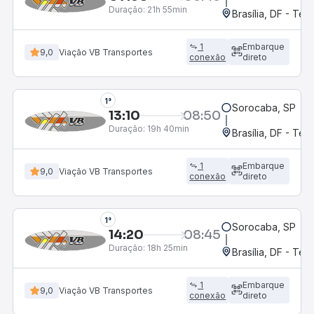
Duração:
21h 55min
Brasília, DF - Ter
1
Embarque
9,0
Viação VB Transportes
conexão
direto
1°
Sorocaba, SP
13:10
08:50
Duração:
19h 40min
Brasília, DF - Ter
1
Embarque
9,0
Viação VB Transportes
conexão
direto
1°
Sorocaba, SP
14:20
08:45
Duração:
18h 25min
Brasília, DF - Ter
1
Embarque
9,0
Viação VB Transportes
conexão
direto