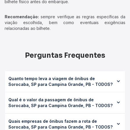
bilhete físico antes do embarque.
Recomendação:
sempre verifique as regras específicas da
viação escolhida, bem como eventuais exigências
relacionadas ao bilhete.
Perguntas Frequentes
Quanto tempo leva a viagem de ônibus de
Sorocaba, SP para Campina Grande, PB - TODOS?
A viagem de ônibus de Sorocaba, SP para Campina
Qual é o valor da passagem de ônibus de
Grande, PB - TODOS leva em média 0 horas, podendo
Sorocaba, SP para Campina Grande, PB - TODOS?
variar conforme a viação, o tipo de serviço (convencional,
executivo ou leito) e as condições de tráfego. Na Quero
O preço da passagem de ônibus de Sorocaba, SP para
Passagem você consulta os horários disponíveis e vê a
Quais empresas de ônibus fazem a rota de
Campina Grande, PB - TODOS custa em média não
duração exata de cada opção na data desejada.
Sorocaba, SP para Campina Grande, PB - TODOS?
identificado e varia conforme a data da viagem, a