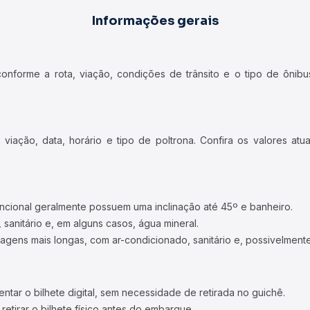
Informações gerais
forme a rota, viação, condições de trânsito e o tipo de ônibus
iação, data, horário e tipo de poltrona. Confira os valores at
ncional geralmente possuem uma inclinação até 45º e banheiro.
 sanitário e, em alguns casos, água mineral.
viagens mais longas, com ar-condicionado, sanitário e, possivelmente
tar o bilhete digital, sem necessidade de retirada no guichê.
etirar o bilhete físico antes do embarque.