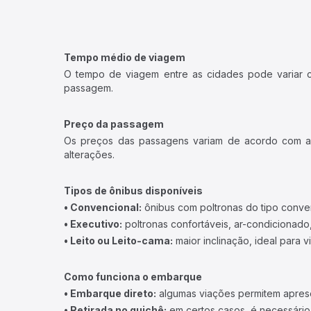
Tempo médio de viagem
O tempo de viagem entre as cidades pode variar con
passagem.
Preço da passagem
Os preços das passagens variam de acordo com a v
alterações.
Tipos de ônibus disponíveis
• Convencional:
ônibus com poltronas do tipo conve
• Executivo:
poltronas confortáveis, ar-condicionado,
• Leito ou Leito-cama:
maior inclinação, ideal para 
Como funciona o embarque
• Embarque direto:
algumas viações permitem apresen
• Retirada no guichê:
em certos casos, é necessário r