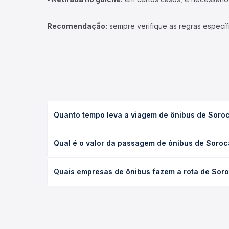
Recomendação:
sempre verifique as regras específ
Quanto tempo leva a viagem de ônibus de Soro
A viagem de ônibus de Sorocaba, SP para Conchas, 
Qual é o valor da passagem de ônibus de Soro
e as condições de tráfego. Na Quero Passagem voc
O preço da passagem de ônibus de Sorocaba, SP pa
Quais empresas de ônibus fazem a rota de Sor
antecedência da compra. Na Quero Passagem você c
As viações Rápido Campinas operam o trecho de S
opções — empresas, horários, tipos de serviço e p