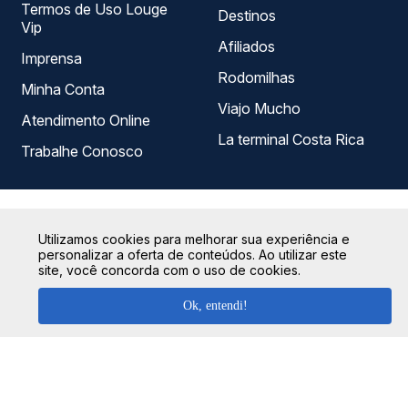
Termos de Uso Louge
Destinos
Vip
Afiliados
Imprensa
Rodomilhas
Minha Conta
Viajo Mucho
Atendimento Online
La terminal Costa Rica
Trabalhe Conosco
Utilizamos cookies para melhorar sua experiência e
personalizar a oferta de conteúdos. Ao utilizar este
site, você concorda com o uso de cookies.
Ok, entendi!
Na Quero Passagem sua compra é totalmente segura!
Para garantirmos que seus dados estejam sempre
protegidos, não armazenamos nenhuma informação do
cartão de crédito utilizado, seguindo os protocolos de