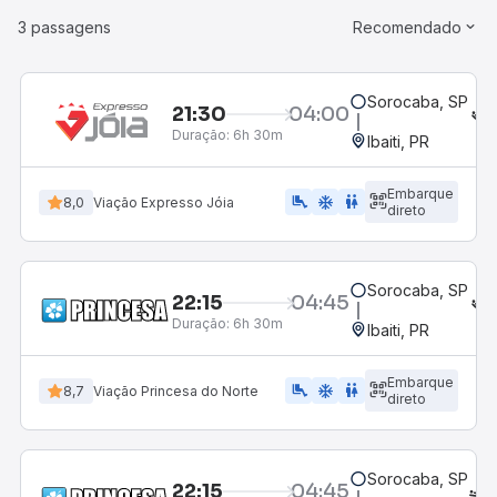
3 passagens
Recomendado
Sorocaba, SP
21:30
04:00
Duração:
6h 30m
Ibaiti, PR
Embarque
airline_seat_legroom_extra
ac_unit
WC
8,0
Viação Expresso Jóia
direto
Sorocaba, SP
22:15
04:45
Duração:
6h 30m
Ibaiti, PR
Embarque
airline_seat_legroom_extra
ac_unit
WC
8,7
Viação Princesa do Norte
direto
Sorocaba, SP
22:15
04:45