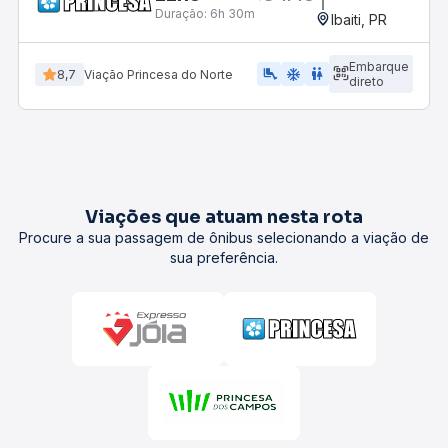
Duração:
6h 30m
Ibaiti, PR
Embarque
airline_seat_legroom_extra
ac_unit
wc
8,7
Viação Princesa do Norte
direto
Viações que atuam nesta rota
Procure a sua passagem de ônibus selecionando a viação de
sua preferência.