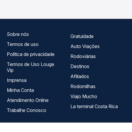
PR, com horários variados ao longo do dia. Na Quero
Passagem você compara todas as opções — empresas,
horários, tipos de serviço e preços — em um só lugar e
escolhe a que melhor se encaixa na sua viagem.
Sobre nós
Gratuidade
Termos de uso
Auto Viações
Política de privacidade
Rodoviárias
Termos de Uso Louge
Destinos
Vip
Afiliados
Imprensa
Rodomilhas
Minha Conta
Viajo Mucho
Atendimento Online
La terminal Costa Rica
Trabalhe Conosco