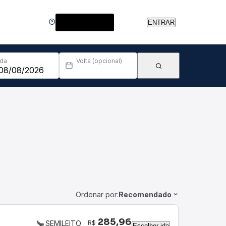
Central de Ajuda
ENTRAR
Ida
Volta (opcional)
Ordenar por:
Recomendado
285,96
R$
SEMILEITO
Escolher ida