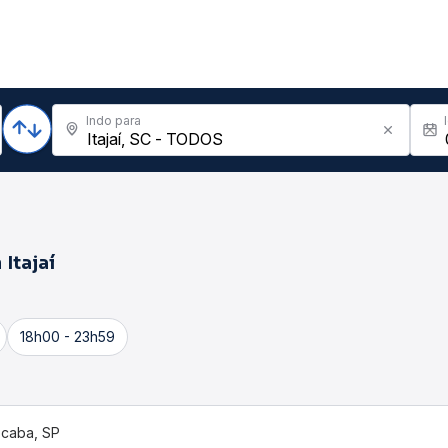
Indo para
a
Itajaí
18h00 - 23h59
caba, SP