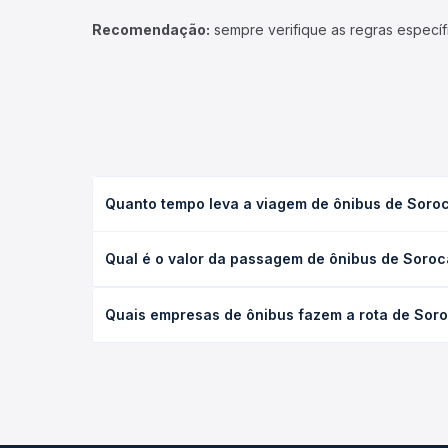
Recomendação:
sempre verifique as regras específ
Quanto tempo leva a viagem de ônibus de Soroc
A viagem de ônibus de Sorocaba, SP para Itajaí, S
Qual é o valor da passagem de ônibus de Soroc
leito) e as condições de tráfego. Na Quero Passag
O preço da passagem de ônibus de Sorocaba, SP par
Quais empresas de ônibus fazem a rota de Soro
a antecedência da compra. Na Quero Passagem você
As viações Expresso Nordeste operam o trecho de 
todas as opções — empresas, horários, tipos de se