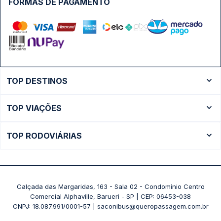
FORMAS DE PAGAMENTO
TOP DESTINOS
Ônibus Rio de Janeiro
TOP VIAÇÕES
Ônibus São Paulo
Passagens Cometa
Ônibus Brasília
TOP RODOVIÁRIAS
Passagens Gontijo
Ônibus Campinas
Rodoviária São Paulo - Tietê
Passagens 1001
Ônibus Londrina
Rodoviária Rio de Janeiro - Novo Rio
Passagens Águia Branca
+ Destinos
Rodoviária Belo Horizonte - Gov. Israel Pinheiro (Tergip)
Calçada das Margaridas, 163 - Sala 02 - Condomínio Centro
Passagens Pássaro Marron
Comercial Alphaville, Barueri - SP | CEP: 06453-038
Rodoviária Curitiba
+ Viações
CNPJ: 18.087.991/0001-57 | saconibus@queropassagem.com.br
Rodoviária São Paulo - Barra Funda