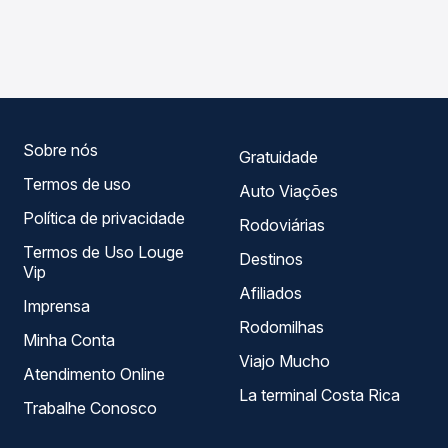
As viações Cometa operam o trecho de Sorocaba, SP
Passagem você compara os preços de todas as viações
para Salto De Pirapora, SP, com horários variados ao
em tempo real e garante a melhor oferta para o seu
longo do dia. Na Quero Passagem você compara todas as
roteiro.
opções — empresas, horários, tipos de serviço e preços
— em um só lugar e escolhe a que melhor se encaixa na
sua viagem.
Sobre nós
Gratuidade
Termos de uso
Auto Viações
Política de privacidade
Rodoviárias
Termos de Uso Louge
Destinos
Vip
Afiliados
Imprensa
Rodomilhas
Minha Conta
Viajo Mucho
Atendimento Online
La terminal Costa Rica
Trabalhe Conosco