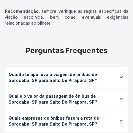
Recomendação:
sempre verifique as regras específicas da
viação escolhida, bem como eventuais exigências
relacionadas ao bilhete.
Perguntas Frequentes
Quanto tempo leva a viagem de ônibus de
Sorocaba, SP para Salto De Pirapora, SP?
A viagem de ônibus de Sorocaba, SP para Salto De
Qual é o valor da passagem de ônibus de
Pirapora, SP leva em média 0 horas, podendo variar
Sorocaba, SP para Salto De Pirapora, SP?
conforme a viação, o tipo de serviço (convencional,
executivo ou leito) e as condições de tráfego. Na Quero
O preço da passagem de ônibus de Sorocaba, SP para
Passagem você consulta os horários disponíveis e vê a
Quais empresas de ônibus fazem a rota de
Salto De Pirapora, SP custa em média não identificado e
duração exata de cada opção na data desejada.
Sorocaba, SP para Salto De Pirapora, SP?
varia conforme a data da viagem, a empresa, o tipo de
poltrona e a antecedência da compra. Na Quero