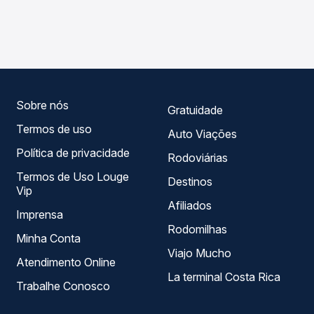
As viações Cometa operam o trecho de Sorocaba, SP
compara os preços de todas as viações em tempo real e
para São Miguel Arcanjo, SP, com horários variados ao
garante a melhor oferta para o seu roteiro.
longo do dia. Na Quero Passagem você compara todas as
opções — empresas, horários, tipos de serviço e preços
— em um só lugar e escolhe a que melhor se encaixa na
sua viagem.
Sobre nós
Gratuidade
Termos de uso
Auto Viações
Política de privacidade
Rodoviárias
Termos de Uso Louge
Destinos
Vip
Afiliados
Imprensa
Rodomilhas
Minha Conta
Viajo Mucho
Atendimento Online
La terminal Costa Rica
Trabalhe Conosco