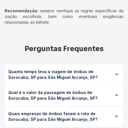
Recomendação:
sempre verifique as regras específicas da
viação escolhida, bem como eventuais exigências
relacionadas ao bilhete.
Perguntas Frequentes
Quanto tempo leva a viagem de ônibus de
Sorocaba, SP para São Miguel Arcanjo, SP?
A viagem de ônibus de Sorocaba, SP para São Miguel
Qual é o valor da passagem de ônibus de
Arcanjo, SP leva em média 1h 10min, podendo variar
Sorocaba, SP para São Miguel Arcanjo, SP?
conforme a viação, o tipo de serviço (convencional,
executivo ou leito) e as condições de tráfego. Na Quero
O preço da passagem de ônibus de Sorocaba, SP para
Passagem você consulta os horários disponíveis e vê a
Quais empresas de ônibus fazem a rota de
São Miguel Arcanjo, SP custa em média R$ 42,45 e varia
duração exata de cada opção na data desejada.
Sorocaba, SP para São Miguel Arcanjo, SP?
conforme a data da viagem, a empresa, o tipo de poltrona
e a antecedência da compra. Na Quero Passagem você