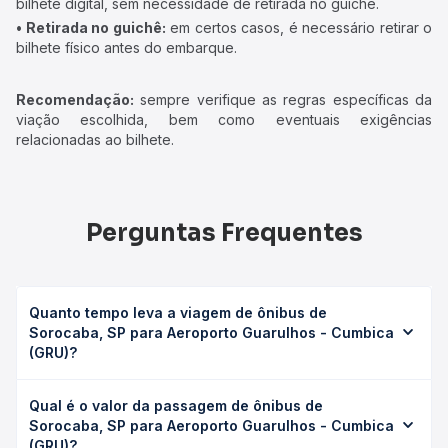
bilhete digital, sem necessidade de retirada no guichê.
• Retirada no guichê:
em certos casos, é necessário retirar o
bilhete físico antes do embarque.
Recomendação:
sempre verifique as regras específicas da
viação escolhida, bem como eventuais exigências
relacionadas ao bilhete.
Perguntas Frequentes
Quanto tempo leva a viagem de ônibus de
Sorocaba, SP para Aeroporto Guarulhos - Cumbica
(GRU)?
A viagem de ônibus de Sorocaba, SP para Aeroporto
Qual é o valor da passagem de ônibus de
Guarulhos - Cumbica (GRU) leva em média 2h 54min,
Sorocaba, SP para Aeroporto Guarulhos - Cumbica
podendo variar conforme a viação, o tipo de serviço
(GRU)?