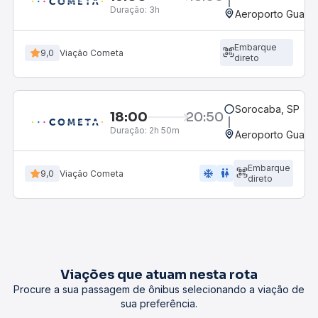
Duração:
3h
Aeroporto Guarul
Embarque
9,0
Viação Cometa
direto
Sorocaba, SP
18:00
20:50
Duração:
2h 50m
Aeroporto Guarul
Embarque
ac_unit
wc
9,0
Viação Cometa
direto
Viações que atuam nesta rota
Procure a sua passagem de ônibus selecionando a viação de
sua preferência.