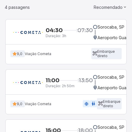
4 passagens
Recomendado
Sorocaba, SP
04:30
07:30
Duração:
3h
Aeroporto Guarul
Embarque
9,0
Viação Cometa
direto
Sorocaba, SP
11:00
13:50
Duração:
2h 50m
Aeroporto Guarul
Embarque
ac_unit
wc
9,0
Viação Cometa
direto
Sorocaba, SP
15:00
18:00