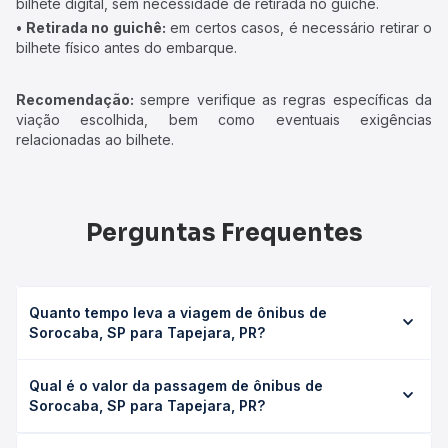
bilhete digital, sem necessidade de retirada no guichê.
• Retirada no guichê:
em certos casos, é necessário retirar o
bilhete físico antes do embarque.
Recomendação:
sempre verifique as regras específicas da
viação escolhida, bem como eventuais exigências
relacionadas ao bilhete.
Perguntas Frequentes
Quanto tempo leva a viagem de ônibus de
Sorocaba, SP para Tapejara, PR?
A viagem de ônibus de Sorocaba, SP para Tapejara, PR
Qual é o valor da passagem de ônibus de
leva em média 15h 30min, podendo variar conforme a
Sorocaba, SP para Tapejara, PR?
viação, o tipo de serviço (convencional, executivo ou
leito) e as condições de tráfego. Na Quero Passagem
O preço da passagem de ônibus de Sorocaba, SP para