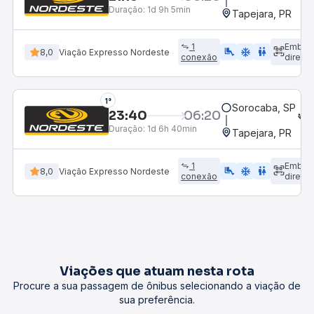
Duração:
1d 9h 5min
Tapejara, PR
1
Embar
airline_seat_legroom_extra
ac_unit
WC
8,0
Viação Expresso Nordeste
conexão
direto
1°
Sorocaba, SP
23:40
06:20
Duração:
1d 6h 40min
Tapejara, PR
1
Embar
airline_seat_legroom_extra
ac_unit
WC
8,0
Viação Expresso Nordeste
conexão
direto
Viações que atuam nesta rota
Procure a sua passagem de ônibus selecionando a viação de
sua preferência.