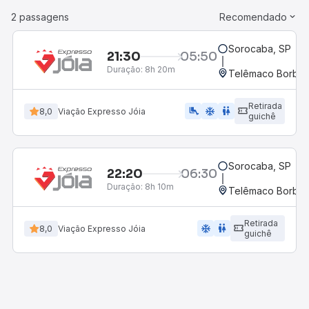
2 passagens
Recomendado
Sorocaba, SP
21:30
05:50
Duração:
8h 20m
Telêmaco Borba,
Retirada
airline_seat_legroom_extra
ac_unit
WC
8,0
Viação Expresso Jóia
guichê
Sorocaba, SP
22:20
06:30
Duração:
8h 10m
Telêmaco Borba,
Retirada
ac_unit
wc
8,0
Viação Expresso Jóia
guichê